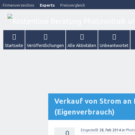
Firmenverzeichnis
Experts
Preisvergleich
Startseite
Veröffentlichungen
Alle Aktivitäten
Unbeantwortet
Verkauf von Strom an 
(Eigenverbrauch)
Eingestellt
28, Feb 2014
in
Photo
0