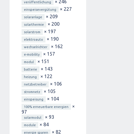
× 246
veröffentlichung
× 227
einspeisevergütung
× 209
solaranlage
× 200
solarthermie
× 197
solarstrom
× 190
elektroauto
× 162
wechselrichter
× 157
e-mobility
× 151
modul
× 143
batterie
× 122
heizung
× 106
netzbetreiber
× 105
stromnetz
× 104
einspeisung
×
100% erneuerbare energien
97
× 93
solarmodul
× 84
module
× 82
energie sparen