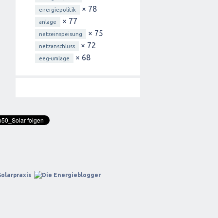
× 78
energiepolitik
× 77
anlage
× 75
netzeinspeisung
× 72
netzanschluss
× 68
eeg-umlage