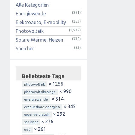
Alle Kategorien
(851)
Energiewende
(253)
Elektroauto, E-mobility
(1,932)
Photovoltaik
(330)
Solare Wärme, Heizen
(83)
Speicher
Beliebteste Tags
× 1256
photovoltaik
× 990
photovoltaikanlage
× 514
energiewende
× 345
erneuerbare energien
× 292
eigenverbrauch
× 276
speicher
× 261
eeg