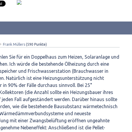
✦
Frank Müllers
(
590
Punkte)
hlen Sie für ein Doppelhaus zum Heizen, Solaranlage und
jahen. Ich würde die bestehende Ölheizung durch eine
rspeicher und Frischwasserstation (Brauchwasser in
en. Natürlich ist eine Heizungsunterstützung nicht
 in 90% der Fälle durchaus sinnvoll. Bei 25°
Kollektoren (die Anzahl sollte ein Heizungsbauer ihres
f jeden Fall aufgeständert werden. Darüber hinaus sollte
erden, wie die bestehende Bausubstanz wärmetechnisch
n: Wärmedämmverbundsysteme und neueste
ndung mit einer Zwangsbelüftung eröffnen ungeahnte
ngenehme Nebeneffekt: Anschließend ist die Pellet-