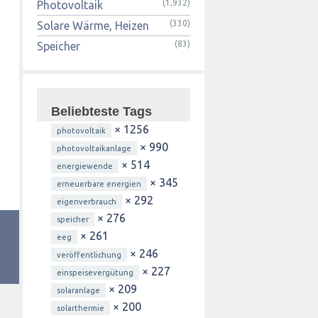
(1,932)
Photovoltaik
(330)
Solare Wärme, Heizen
(83)
Speicher
Beliebteste Tags
× 1256
photovoltaik
× 990
photovoltaikanlage
× 514
energiewende
× 345
erneuerbare energien
× 292
eigenverbrauch
× 276
speicher
× 261
eeg
× 246
veröffentlichung
× 227
einspeisevergütung
× 209
solaranlage
× 200
solarthermie