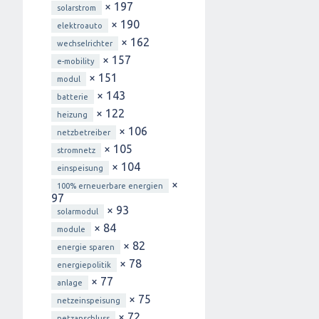
× 197
solarstrom
× 190
elektroauto
× 162
wechselrichter
× 157
e-mobility
× 151
modul
× 143
batterie
× 122
heizung
× 106
netzbetreiber
× 105
stromnetz
× 104
einspeisung
×
100% erneuerbare energien
97
× 93
solarmodul
× 84
module
× 82
energie sparen
× 78
energiepolitik
× 77
anlage
× 75
netzeinspeisung
× 72
netzanschluss