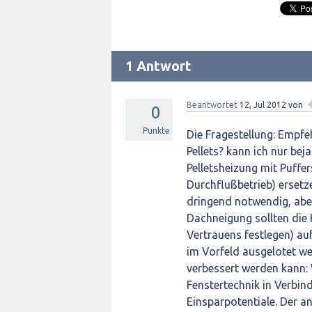
1 Antwort
Beantwortet
12, Jul 2012
von
0
Punkte
Die Fragestellung: Empfe
Pellets? kann ich nur be
Pelletsheizung mit Puffe
Durchflußbetrieb) ersetz
dringend notwendig, aber
Dachneigung sollten die 
Vertrauens festlegen) au
im Vorfeld ausgelotet w
verbessert werden kan
Fenstertechnik in Verbi
Einsparpotentiale. Der a