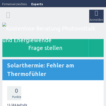
Firmenverzeichnis
Experts
Anmelden
Frage stellen
Solarthermie: Fehler am
Thermofühler
0
Punkte
13,584
Aufrufe