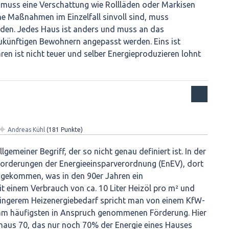
 muss eine Verschattung wie Rollläden oder Markisen
e Maßnahmen im Einzelfall sinvoll sind, muss
erden. Jedes Haus ist anders und muss an das
ukünftigen Bewohnern angepasst werden. Eins ist
ren ist nicht teuer und selber Energieproduzieren lohnt
✦
Andreas Kühl
(
181
Punkte)
lgemeiner Begriff, der so nicht genau definiert ist. In der
forderungen der Energieeinsparverordnung (EnEV), dort
ngekommen, was in den 90er Jahren ein
t einem Verbrauch von ca. 10 Liter Heizöl pro m² und
eringerem Heizenergiebedarf spricht man von einem KfW-
 am häufigsten in Anspruch genommenen Förderung. Hier
zhaus 70, das nur noch 70% der Energie eines Hauses