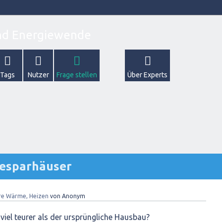
Tags
Nutzer
Frage stellen
Über Experts
iesparhäuser
re Wärme, Heizen
von
Anonym
 viel teurer als der ursprüngliche Hausbau?