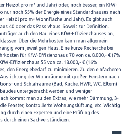
ter Heizöl pro m² und Jahr) oder, noch besser, ein KfW-
lso nur noch 55% der Energie eines Standardhauses nach
iter Heizöl pro m² Wohnfläche und Jahr). Es gibt auch
us 40 oder das Passivhaus. Soweit zur Definition.
 Bauträger auch den Bau eines KfW-Effizienzhauses an,
sklassen. Über die Mehrkosten kann man allgemein
bhängig vom jeweiligen Haus. Eine kurze Recherche bei
rkosten für KfW-Effizienzhaus 70 von ca. 8.000,- € (7%
KfW-Effizienzhaus 55 von ca. 18.000,- € (16%
 es, den Energiebedarf zu minimieren. Zu den einfacheren
Ausrichtung der Wohnräume mit großen Fenstern nach
tions- und Schlafräume (Bad, Küche, HWR, WC, Eltern)
ebäudes untergebracht werden und weniger
anach kommt man zu den Extras, wie mehr Dämmung, 3-
die Fenster, kontrollierte Wohnungslüftung, etc. Wichtig
tung durch einen Experten und eine Prüfung des
s durch einen Sachverständigen.