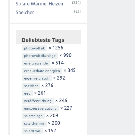
(330)
Solare Wärme, Heizen
(83)
Speicher
Beliebteste Tags
× 1256
photovoltaik
× 990
photovoltaikanlage
× 514
energiewende
× 345
erneuerbare energien
× 292
eigenverbrauch
× 276
speicher
× 261
eeg
× 246
veröffentlichung
× 227
einspeisevergütung
× 209
solaranlage
× 200
solarthermie
× 197
solarstrom