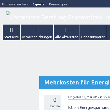
Firmenverzeichnis
Experts
Preisvergleich
Startseite
Veröffentlichungen
Alle Aktivitäten
Unbeantwortet
Mehrkosten für Energ
Eingestellt
8, Mai 2012
in
Sola
0
Punkte
Ist ein Energiesparhaus