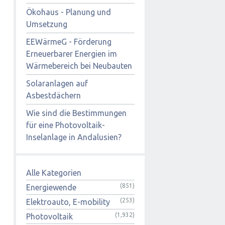
Ökohaus - Planung und
Umsetzung
EEWärmeG - Förderung
Erneuerbarer Energien im
Wärmebereich bei Neubauten
Solaranlagen auf
Asbestdächern
Wie sind die Bestimmungen
für eine Photovoltaik-
Inselanlage in Andalusien?
Alle Kategorien
(851)
Energiewende
(253)
Elektroauto, E-mobility
(1,932)
Photovoltaik