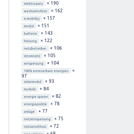
× 190
elektroauto
× 162
wechselrichter
× 157
e-mobility
× 151
modul
× 143
batterie
× 122
heizung
× 106
netzbetreiber
× 105
stromnetz
× 104
einspeisung
×
100% erneuerbare energien
97
× 93
solarmodul
× 84
module
× 82
energie sparen
× 78
energiepolitik
× 77
anlage
× 75
netzeinspeisung
× 72
netzanschluss
× 68
eeg-umlage