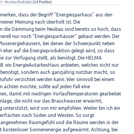
✦
Nicolas Rudolph
(
24
Punkte)
merken, dass der Begriff "Energiesparhaus" aus den
einer Meinung nach überholt ist. Die
n die Dämmung beim Neubau sind bereits so hoch, dass
erell nur noch "Energiesparhäuser" gebaut werden. Der
 Plusenergiehäusern, bei denen der Schwerpunkt neben
 eher auf die Energieproduktion gelegt wird, so dass
 zur Verfügung stellt, als benötigt. Die HELMA
. ein EnergieAutarkesHaus anbieten, welches nicht nur
 benötigt, sondern auch ganzjährig nutzbar macht, so
zufuhr verzichtet werden kann. Wer sinnvoll bei einem
 achten möchte, sollte auf jeden Fall eine
en, damit mit niedrigen Vorlauftemperaturen gearbeitet
nlage, die nicht nur das Brauchwasser erwärmt,
 unterstützt, wird von mir empfohlen. Weiter bin ich ein
erflächen nach Süden und Westen. So sorgt
in angenehmes Raumgefühl und die Räume werden in der
it kostenloser Sonnenenergie aufgewärmt. Achtung, bei