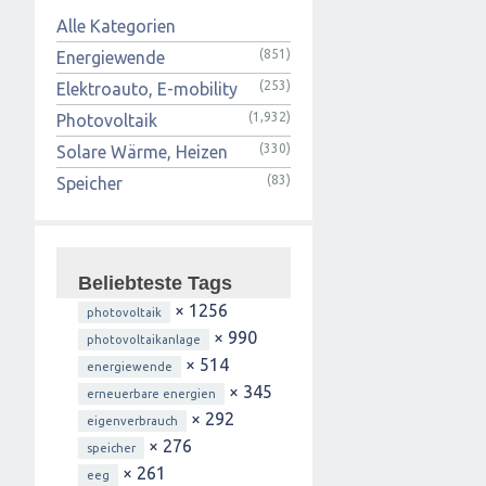
Alle Kategorien
(851)
Energiewende
(253)
Elektroauto, E-mobility
(1,932)
Photovoltaik
(330)
Solare Wärme, Heizen
(83)
Speicher
Beliebteste Tags
× 1256
photovoltaik
× 990
photovoltaikanlage
× 514
energiewende
× 345
erneuerbare energien
× 292
eigenverbrauch
× 276
speicher
× 261
eeg