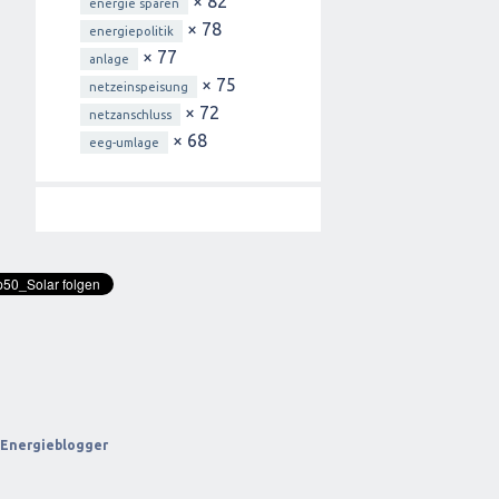
× 82
energie sparen
× 78
energiepolitik
× 77
anlage
× 75
netzeinspeisung
× 72
netzanschluss
× 68
eeg-umlage