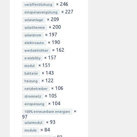
× 246
veröffentlichung
× 227
einspeisevergütung
× 209
solaranlage
× 200
solarthermie
× 197
solarstrom
× 190
elektroauto
× 162
wechselrichter
× 157
e-mobility
× 151
modul
× 143
batterie
× 122
heizung
× 106
netzbetreiber
× 105
stromnetz
× 104
einspeisung
×
100% erneuerbare energien
97
× 93
solarmodul
× 84
module