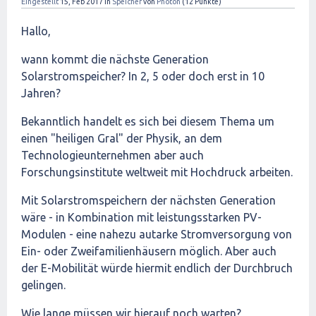
Eingestellt
15, Feb 2017
in
Speicher
von
Photon
(
12
Punkte)
Hallo,
wann kommt die nächste Generation
Solarstromspeicher? In 2, 5 oder doch erst in 10
Jahren?
Bekanntlich handelt es sich bei diesem Thema um
einen "heiligen Gral" der Physik, an dem
Technologieunternehmen aber auch
Forschungsinstitute weltweit mit Hochdruck arbeiten.
Mit Solarstromspeichern der nächsten Generation
wäre - in Kombination mit leistungsstarken PV-
Modulen - eine nahezu autarke Stromversorgung von
Ein- oder Zweifamilienhäusern möglich. Aber auch
der E-Mobilität würde hiermit endlich der Durchbruch
gelingen.
Wie lange müssen wir hierauf noch warten?