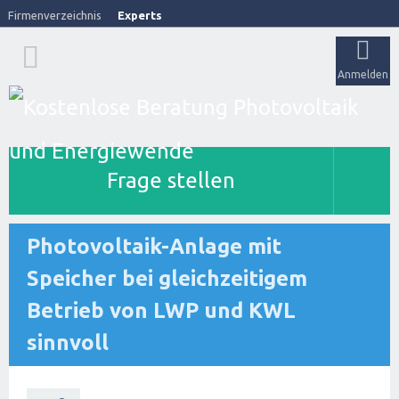
Firmenverzeichnis
Experts
Anmelden
Frage stellen
Photovoltaik-Anlage mit
Speicher bei gleichzeitigem
Betrieb von LWP und KWL
sinnvoll