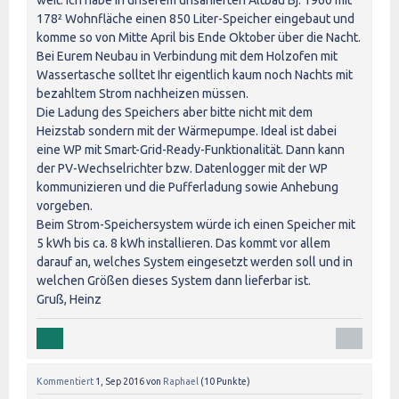
weit. Ich habe in unserem unsanierten Altbau Bj. 1960 mit
178² Wohnfläche einen 850 Liter-Speicher eingebaut und
komme so von Mitte April bis Ende Oktober über die Nacht.
Bei Eurem Neubau in Verbindung mit dem Holzofen mit
Wassertasche solltet Ihr eigentlich kaum noch Nachts mit
bezahltem Strom nachheizen müssen.
Die Ladung des Speichers aber bitte nicht mit dem
Heizstab sondern mit der Wärmepumpe. Ideal ist dabei
eine WP mit Smart-Grid-Ready-Funktionalität. Dann kann
der PV-Wechselrichter bzw. Datenlogger mit der WP
kommunizieren und die Pufferladung sowie Anhebung
vorgeben.
Beim Strom-Speichersystem würde ich einen Speicher mit
5 kWh bis ca. 8 kWh installieren. Das kommt vor allem
darauf an, welches System eingesetzt werden soll und in
welchen Größen dieses System dann lieferbar ist.
Gruß, Heinz
Kommentiert
1, Sep 2016
von
Raphael
(
10
Punkte)