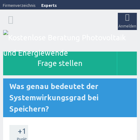
Firmenverzeichnis
Experts
Anmelden
Frage stellen
Was genau bedeutet der
Systemwirkungsgrad bei
Speichern?
+1
Punkt