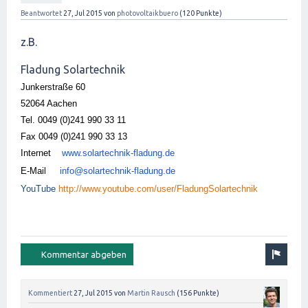
Beantwortet
27, Jul 2015
von
photovoltaikbuero
(
120
Punkte)
z.B.
Fladung Solartechnik
Junkerstraße 60
52064 Aachen
Tel. 0049 (0)241 990 33 11
Fax 0049 (0)241 990 33 13
Internet
www.solartechnik-fladung.de
E-Mail
info@solartechnik-fladung.de
YouTube
http://www.youtube.com/user/FladungSolartechnik
Kommentiert
27, Jul 2015
von
Martin Rausch
(
156
Punkte)