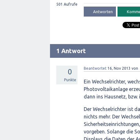
501
Aufrufe
1 Antwort
Beantwortet
16, Nov 2013
von
0
Punkte
Ein Wechselrichter, wec
Photovoltaikanlage erze
dann ins Hausnetz, bzw. 
Der Wechselrichter ist d
nichts mehr. Der Wechselr
Sicherheitseinrichtungen
vorgeben. Solange die S
Displays die Daten der An