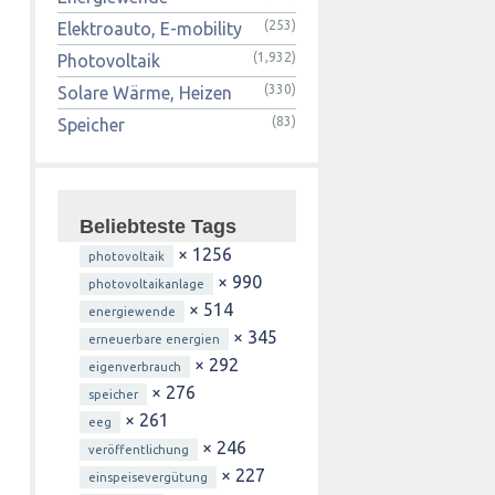
(253)
Elektroauto, E-mobility
(1,932)
Photovoltaik
(330)
Solare Wärme, Heizen
(83)
Speicher
Beliebteste Tags
× 1256
photovoltaik
× 990
photovoltaikanlage
× 514
energiewende
× 345
erneuerbare energien
× 292
eigenverbrauch
× 276
speicher
× 261
eeg
× 246
veröffentlichung
× 227
einspeisevergütung