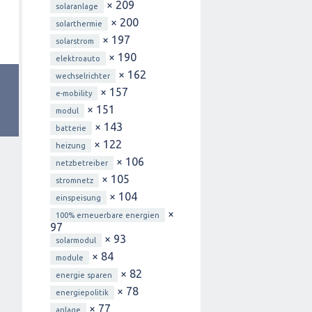
× 209
solaranlage
× 200
solarthermie
× 197
solarstrom
× 190
elektroauto
× 162
wechselrichter
× 157
e-mobility
× 151
modul
× 143
batterie
× 122
heizung
× 106
netzbetreiber
× 105
stromnetz
× 104
einspeisung
×
100% erneuerbare energien
97
× 93
solarmodul
× 84
module
× 82
energie sparen
× 78
energiepolitik
× 77
anlage