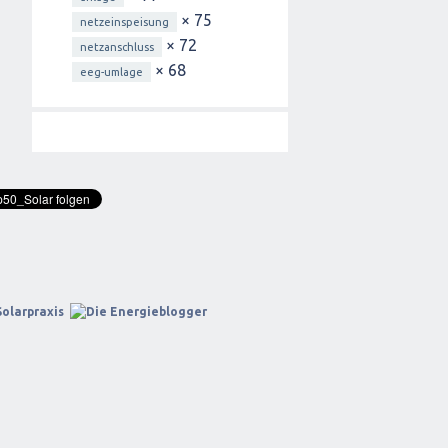
× 75
netzeinspeisung
× 72
netzanschluss
× 68
eeg-umlage