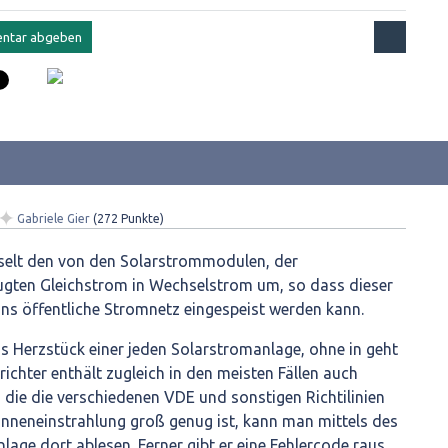
✦
Gabriele Gier
(
272
Punkte)
hselt den von den Solarstrommodulen, der
ugten Gleichstrom in Wechselstrom um, so dass dieser
ins öffentliche Stromnetz eingespeist werden kann.
as Herzstück einer jeden Solarstromanlage, ohne in geht
ichter enthält zugleich in den meisten Fällen auch
, die die verschiedenen VDE und sonstigen Richtilinien
onneneinstrahlung groß genug ist, kann man mittels des
lage dort ablesen. Ferner gibt er eine Fehlercode raus,