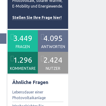
Photovoltaik, solarer Wärme,
E-Mobility und Energiewende.
Stellen Sie Ihre Frage hier!
3.449
4.095
FRAGEN
ANTWORTEN
1.296
2.424
KOMMENTARE
NUTZER
Ähnliche Fragen
Lebensdauer einer
Photovoltaikanlage
Wechselrichter für