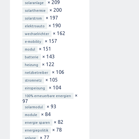
× 209
solaranlage
× 200
solarthermie
× 197
solarstrom
× 190
elektroauto
× 162
wechselrichter
× 157
e-mobility
× 151
modul
× 143
batterie
× 122
heizung
× 106
netzbetreiber
× 105
stromnetz
× 104
einspeisung
×
100% erneuerbare energien
97
× 93
solarmodul
× 84
module
× 82
energie sparen
× 78
energiepolitik
× 77
anlage