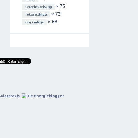
× 75
netzeinspeisung
× 72
netzanschluss
× 68
eeg-umlage