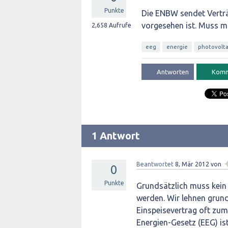
Punkte
Die ENBW sendet Verträg
vorgesehen ist. Muss m
2,658
Aufrufe
eeg
energie
photovolta
1 Antwort
Beantwortet
8, Mär 2012
von
0
Punkte
Grundsätzlich muss kein
werden. Wir lehnen grund
Einspeisevertrag oft zum
Energien-Gesetz (EEG) is