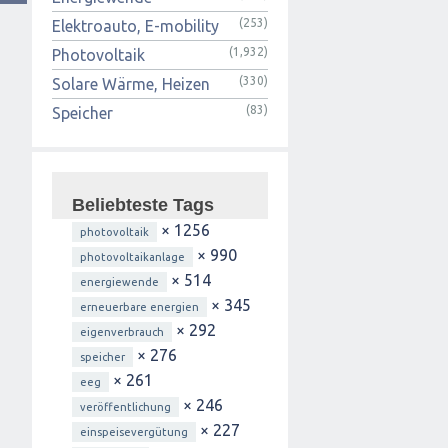
(253)
Elektroauto, E-mobility
(1,932)
Photovoltaik
(330)
Solare Wärme, Heizen
(83)
Speicher
Beliebteste Tags
× 1256
photovoltaik
× 990
photovoltaikanlage
× 514
energiewende
× 345
erneuerbare energien
× 292
eigenverbrauch
× 276
speicher
× 261
eeg
× 246
veröffentlichung
× 227
einspeisevergütung