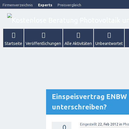
Firmenverzeichnis
Experts
Preisvergleich
Startseite
Veröffentlichungen
Alle Aktivitäten
Unbeantwortet
Einspeisvertrag ENBW 
unterschreiben?
Eingestellt
22, Feb 2012
in
Pho
0