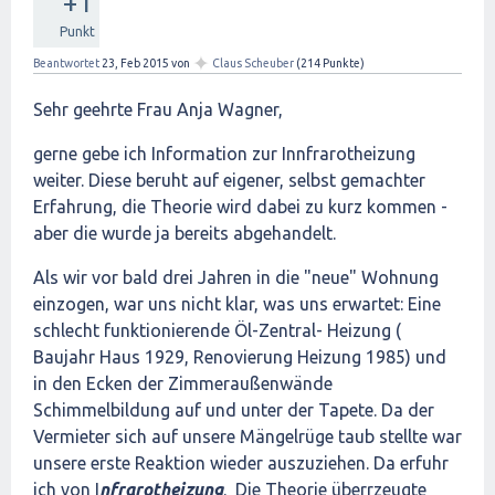
+1
Punkt
✦
Beantwortet
23, Feb 2015
von
Claus Scheuber
(
214
Punkte)
Sehr geehrte Frau Anja Wagner,
gerne gebe ich Information zur Innfrarotheizung
weiter. Diese beruht auf eigener, selbst gemachter
Erfahrung, die Theorie wird dabei zu kurz kommen -
aber die wurde ja bereits abgehandelt.
Als wir vor bald drei Jahren in die "neue" Wohnung
einzogen, war uns nicht klar, was uns erwartet: Eine
schlecht funktionierende Öl-Zentral- Heizung (
Baujahr Haus 1929, Renovierung Heizung 1985) und
in den Ecken der Zimmeraußenwände
Schimmelbildung auf und unter der Tapete. Da der
Vermieter sich auf unsere Mängelrüge taub stellte war
unsere erste Reaktion wieder auszuziehen. Da erfuhr
ich von I
nfrarotheizung
. Die Theorie überrzeugte