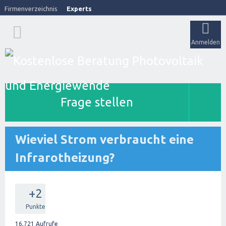
Firmenverzeichnis
Experts
Anmelden
Frage stellen
Wieviel Strom verbraucht eine
Infrarotheizung?
+2
Punkte
16,721
Aufrufe