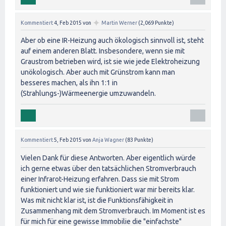
✦
Kommentiert
4, Feb 2015
von
Martin Werner
(
2,069
Punkte)
Aber ob eine IR-Heizung auch ökologisch sinnvoll ist, steht
auf einem anderen Blatt. Insbesondere, wenn sie mit
Graustrom betrieben wird, ist sie wie jede Elektroheizung
unökologisch. Aber auch mit Grünstrom kann man
besseres machen, als ihn 1:1 in
(Strahlungs-)Wärmeenergie umzuwandeln.
Kommentiert
5, Feb 2015
von
Anja Wagner
(
83
Punkte)
Vielen Dank für diese Antworten. Aber eigentlich würde
ich gerne etwas über den tatsächlichen Stromverbrauch
einer Infrarot-Heizung erfahren. Dass sie mit Strom
funktioniert und wie sie funktioniert war mir bereits klar.
Was mit nicht klar ist, ist die Funktionsfähigkeit in
Zusammenhang mit dem Stromverbrauch. Im Moment ist es
für mich für eine gewisse Immobilie die "einfachste"