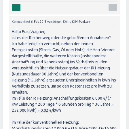
Kommentiert
6, Feb 2015
von
Jürgen König
(
394
Punkte)
Hallo Frau Wagner,
ist es der Rechenweg oder die getroffenen Annahmen?
Ich habe lediglich versucht, neben den reinen
Energiekosten (Strom, Gas, Öl oder Holz), die Herr Werner
dargestellt hatte, die weiteren Kosten (insbesondere
Anschaffung und Nebenkosten) ins Verhältnis zu den
voraussichtlich über die Nutzungsdauer der IR Heizung
(Nutzungsdauer 30 Jahre) und der konventionellen
Heizung (15 Jahre) erzeugten Energieeinheiten in kWh ins
Verhältnis zu setzen, um so den Kostensatz pro kWh zu
erhalten.
Im Falle der IR Heizung: Anschaffungskosten 6.000 €/ (7
KW Leistung * 200 Tage * 6 Stunden pro Tag * 30 Jahre =
252.000 kWh) = 0,02 €/kWh
Im Falle der konventionellen Heizung:
(Anschaffungskosten 12.000 € + (15 Jahre *300 €)=16.500