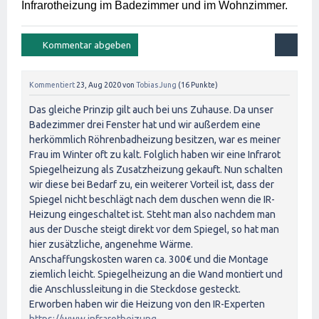
Infrarotheizung im Badezimmer und im Wohnzimmer. 
Kommentiert
23, Aug 2020
von
Tobias Jung
(
16
Punkte)
Das gleiche Prinzip gilt auch bei uns Zuhause. Da unser
Badezimmer drei Fenster hat und wir außerdem eine
herkömmlich Röhrenbadheizung besitzen, war es meiner
Frau im Winter oft zu kalt. Folglich haben wir eine Infrarot
Spiegelheizung als Zusatzheizung gekauft. Nun schalten
wir diese bei Bedarf zu, ein weiterer Vorteil ist, dass der
Spiegel nicht beschlägt nach dem duschen wenn die IR-
Heizung eingeschaltet ist. Steht man also nachdem man
aus der Dusche steigt direkt vor dem Spiegel, so hat man
hier zusätzliche, angenehme Wärme.
Anschaffungskosten waren ca. 300€ und die Montage
ziemlich leicht. Spiegelheizung an die Wand montiert und
die Anschlussleitung in die Steckdose gesteckt.
Erworben haben wir die Heizung von den IR-Experten