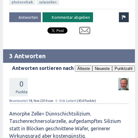
photovoltaik
solarzellen
3 Antworten
Antworten sortieren nach
Älteste
Neueste
Punktzahl
0
Punkte
✦
Beantwortet
18, Nov 2014
von
Erik Liebert
(
454
Punkte)
Amorphe Zelle= Dünnschichtsilizium.
Taschenrechnersolarzelle, aufgedampftes Silizium
statt in Blöcken geschnittene Wafer, gerinerer
Wirkungsgrad aber kostengünstig.