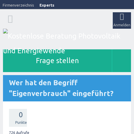
Firmenverzeichnis
Experts
Anmelden
Frage stellen
Wer hat den Begriff
"Eigenverbrauch" eingeführt?
0
Punkte
726
Aufrufe