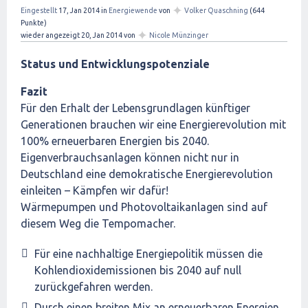
✦
Eingestellt
17, Jan 2014
in
Energiewende
von
Volker Quaschning
(
644
Punkte)
✦
wieder angezeigt
20, Jan 2014
von
Nicole Münzinger
Status und Entwicklungspotenziale
Fazit
Für den Erhalt der Lebensgrundlagen künftiger
Generationen brauchen wir eine Energierevolution mit
100% erneuerbaren Energien bis 2040.
Eigenverbrauchsanlagen können nicht nur in
Deutschland eine demokratische Energierevolution
einleiten – Kämpfen wir dafür!
Wärmepumpen und Photovoltaikanlagen sind auf
diesem Weg die Tempomacher.
Für eine nachhaltige Energiepolitik müssen die
Kohlendioxidemissionen bis 2040 auf null
zurückgefahren werden.
Durch einen breiten Mix an erneuerbaren Energien