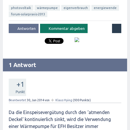
photovoltaik
wärmepumpe
eigenverbrauch
energiewende
forum-solarpraxis-2013
1 Antwort
+1
Punkt
✦
Beantwortet
30, Jan 2014
von
Klaus Hying
(
930
Punkte)
Da die Einspeisevergütung durch den ‘atmenden
Deckel‘ kontinuierlich sinkt, wird die Verwendung
einer Wärmepumpe für EFH Besitzer immer