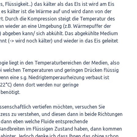
Flüssigkeit...) das kälter als das EIs ist wird am Eis
a es kälter ist die Wärme auf und wird dann von der
 Durch die Kompression steigt die Temperatur des
n wieder an eine Umgebung (z.B. Wärmepuffer der
 abgeben kann/ sich abkühlt. Das abgekühlte Medium
t (-> wird noch kälter) und wieder in das Eis geleitet
ogie liegt in den Temperaturbereichen der Medien, also
i welchen Temperaturen und geringen Drücken flüssig
s wenn eine s.g. Niedrigtemperaurheizung verbaut ist
f 22°C) denn dort werden nur geringe
benötigt.
ssenschaftlich vertiefen möchten, versuchen Sie
zess zu verstehen, und diesen dann in beide Richtungen
h dann eben welche Fluide entsprechende
andbreiten im Flüssigen Zustand haben, dann kommen
dahinter. Jedoch denke ich dass Ihnen das obige schon