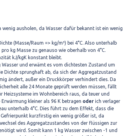
 wenig ausholen, da Wasser dafür bekannt ist ein wenig
Dichte (Masse/Raum => kg/m³) bei 4°C. Also unterhalb
pro kg Masse zu genauso wie oberhalb von 4°C.
tät kJ/kgK konstant bleibt.
kg Wasser und erwämt es vom dichtesten Zustand um
ie Dichte sprunghaft ab, da sich der Aggregatzustand
ig ändert, außer ein Druckkörper verhindert dies. Da
cherheit alle 24 Monate geprüft werden müssen, fällt
ür Heizsysteme im Wohnbereich raus, da teuer und
e Erwärmung kleiner als 96 K betragen
oder
ich verlager
au unterhalb 4°C. Dies führt zu dem Effekt, dass die
frierpunkt kurzfirstig ein wenig größer ist, da
 wechsel des Aggregatzustandes von der flüssigen zur
enötigt wird. Somit kann 1 kg Wasser zwischen -1 und