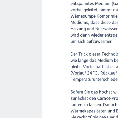
entspanntes Medium (Gas, 
vorbei geleitet, nimmt d
Wämepumpe Komprimiert.
Mediums, dass diese dan
Heizung und Nutzwasser)
wird dann wieder entspann
um sich aufzuwärmen.
Der Trick dieser Technol
wie lange das Medium be
bleibt. Vorteilhaft ist e
(Vorlauf 24 °C , Rücklau
Temperaturunterschiede 
Sofern Sie das höchst wi
zunächst den Carnot-Pro
laufen zu lassen. Danac
Wärmekapazitäten und B
Sie recht zügig genauer 