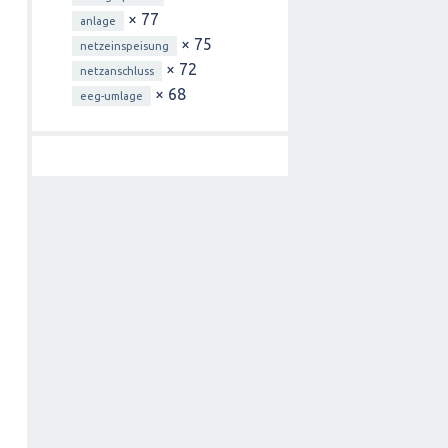
× 77
anlage
× 75
netzeinspeisung
× 72
netzanschluss
× 68
eeg-umlage