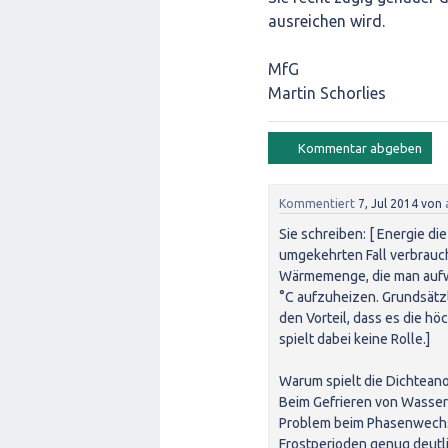
ausreichen wird.
MfG
Martin Schorlies
Kommentiert
7, Jul 2014
von
Sie schreiben: [ Energie di
umgekehrten Fall verbrauc
Wärmemenge, die man aufw
°C aufzuheizen. Grundsätz
den Vorteil, dass es die h
spielt dabei keine Rolle.]
Warum spielt die Dichteano
Beim Gefrieren von Wasser 
Problem beim Phasenwechse
Frostperioden genug deutl