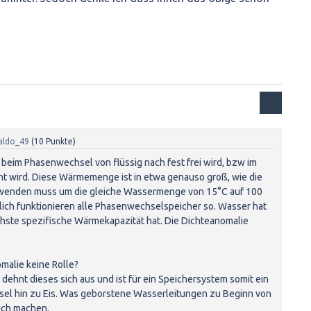
aldo_49
(
10
Punkte)
e beim Phasenwechsel von flüssig nach fest frei wird, bzw im
ht wird. Diese Wärmemenge ist in etwa genauso groß, wie die
enden muss um die gleiche Wassermenge von 15°C auf 100
lich funktionieren alle Phasenwechselspeicher so. Wasser hat
öchste spezifische Wärmekapazität hat. Die Dichteanomalie
malie keine Rolle?
dehnt dieses sich aus und ist für ein Speichersystem somit ein
l hin zu Eis. Was geborstene Wasserleitungen zu Beginn von
ich machen.