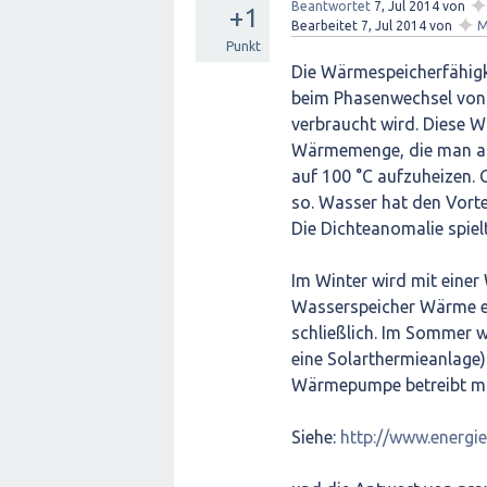
Beantwortet
7, Jul 2014
von
+1
✦
Bearbeitet
7, Jul 2014
von
M
Punkt
Die Wärmespeicherfähigkei
beim Phasenwechsel von f
verbraucht wird. Diese 
Wärmemenge, die man a
auf 100 °C aufzuheizen. 
so. Wasser hat den Vorte
Die Dichteanomalie spielt
Im Winter wird mit eine
Wasserspeicher Wärme en
schließlich. Im Sommer w
eine Solarthermieanlage)
Wärmepumpe betreibt man
Siehe:
http://www.energie