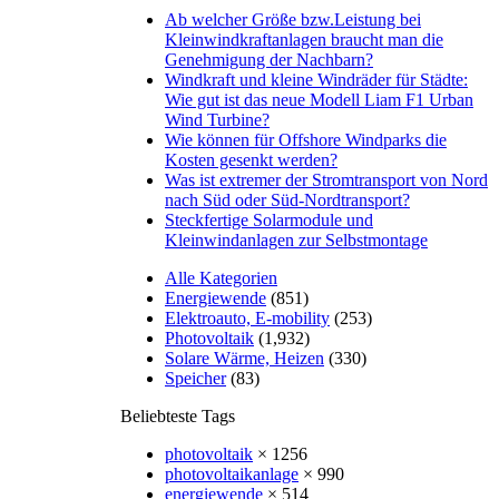
Ab welcher Größe bzw.Leistung bei
Kleinwindkraftanlagen braucht man die
Genehmigung der Nachbarn?
Windkraft und kleine Windräder für Städte:
Wie gut ist das neue Modell Liam F1 Urban
Wind Turbine?
Wie können für Offshore Windparks die
Kosten gesenkt werden?
Was ist extremer der Stromtransport von Nord
nach Süd oder Süd-Nordtransport?
Steckfertige Solarmodule und
Kleinwindanlagen zur Selbstmontage
Alle Kategorien
Energiewende
(851)
Elektroauto, E-mobility
(253)
Photovoltaik
(1,932)
Solare Wärme, Heizen
(330)
Speicher
(83)
Beliebteste Tags
photovoltaik
× 1256
photovoltaikanlage
× 990
energiewende
× 514