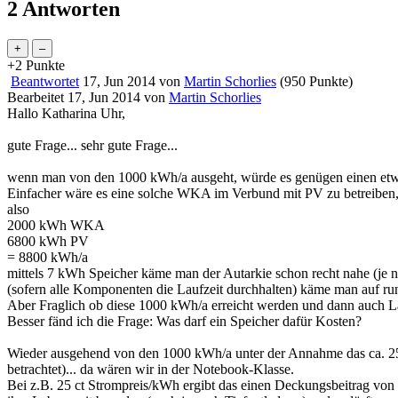
2 Antworten
+2
Punkte
Beantwortet
17, Jun 2014
von
Martin Schorlies
(
950
Punkte)
Bearbeitet
17, Jun 2014
von
Martin Schorlies
Hallo Katharina Uhr,
gute Frage... sehr gute Frage...
wenn man von den 1000 kWh/a ausgeht, würde es genügen einen etwas 
Einfacher wäre es eine solche WKA im Verbund mit PV zu betreiben, 
also
2000 kWh WKA
6800 kWh PV
= 8800 kWh/a
mittels 7 kWh Speicher käme man der Autarkie schon recht nahe (je n
(sofern alle Komponenten die Laufzeit durchhalten) käme man auf rund
Aber Fraglich ob diese 1000 kWh/a erreicht werden und dann auch Las
Besser fänd ich die Frage: Was darf ein Speicher dafür Kosten?
Wieder ausgehend von den 1000 kWh/a unter der Annahme das ca. 25%
betrachtet)... da wären wir in der Notebook-Klasse.
Bei z.B. 25 ct Strompreis/kWh ergibt das einen Deckungsbeitrag von 1