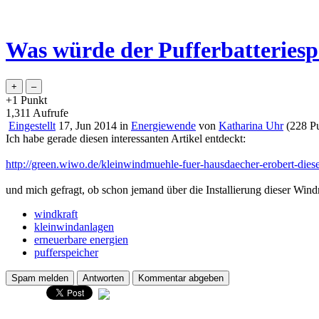
Was würde der Pufferbatteriesp
+1
Punkt
1,311
Aufrufe
Eingestellt
17, Jun 2014
in
Energiewende
von
Katharina Uhr
(
228
Pu
Ich habe gerade diesen interessanten Artikel entdeckt:
http://green.wiwo.de/kleinwindmuehle-fuer-hausdaecher-erobert-dies
und mich gefragt, ob schon jemand über die Installierung dieser Wi
windkraft
kleinwindanlagen
erneuerbare energien
pufferspeicher