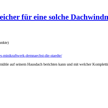
eicher für eine solche Dachwind
nkte)
es-minikraftwerk-demnaechst-die-staedte/
ndmühle auf seinem Hausdach berichten kann und mit welcher Kompletti