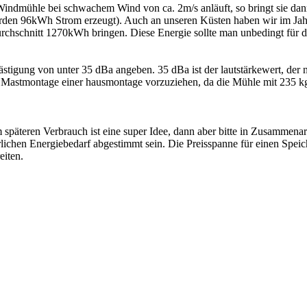
e Windmühle bei schwachem Wind von ca. 2m/s anläuft, so bringt sie d
den 96kWh Strom erzeugt). Auch an unseren Küsten haben wir im Jahre
chschnitt 1270kWh bringen. Diese Energie sollte man unbedingt für d
lästigung von unter 35 dBa angeben. 35 dBa ist der lautstärkewert, der
 Mastmontage einer hausmontage vorzuziehen, da die Mühle mit 235 kg 
m späteren Verbrauch ist eine super Idee, dann aber bitte in Zusammena
rlichen Energiebedarf abgestimmt sein. Die Preisspanne für einen Speic
eiten.