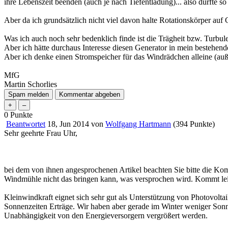
ihre Lebenszeit beenden (auch je nach Tiefentladung)... also dürfte s
Aber da ich grundsätzlich nicht viel davon halte Rotationskörper auf
Was ich auch noch sehr bedenklich finde ist die Trägheit bzw. Turbu
Aber ich hätte durchaus Interesse diesen Generator in mein bestehen
Aber ich denke einen Stromspeicher für das Windrädchen alleine (au
MfG
Martin Schorlies
0
Punkte
Beantwortet
18, Jun 2014
von
Wolfgang Hartmann
(
394
Punkte)
Sehr geehrte Frau Uhr,
bei dem von ihnen angesprochenen Artikel beachten Sie bitte die K
Windmühle nicht das bringen kann, was versprochen wird. Kommt leide
Kleinwindkraft eignet sich sehr gut als Unterstützung von Photovolt
Sonnenzeiten Erträge. Wir haben aber gerade im Winter weniger Sonn
Unabhängigkeit von den Energieversorgern vergrößert werden.