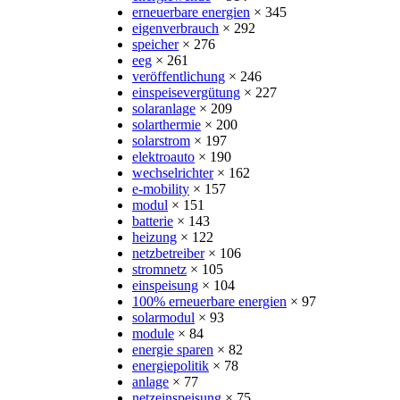
erneuerbare energien
× 345
eigenverbrauch
× 292
speicher
× 276
eeg
× 261
veröffentlichung
× 246
einspeisevergütung
× 227
solaranlage
× 209
solarthermie
× 200
solarstrom
× 197
elektroauto
× 190
wechselrichter
× 162
e-mobility
× 157
modul
× 151
batterie
× 143
heizung
× 122
netzbetreiber
× 106
stromnetz
× 105
einspeisung
× 104
100% erneuerbare energien
× 97
solarmodul
× 93
module
× 84
energie sparen
× 82
energiepolitik
× 78
anlage
× 77
netzeinspeisung
× 75