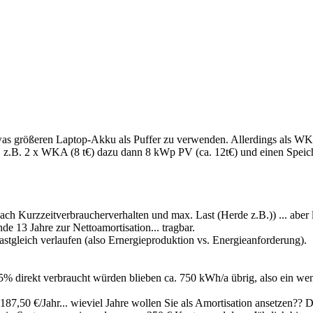
größeren Laptop-Akku als Puffer zu verwenden. Allerdings als WKA-Puff
z.B. 2 x WKA (8 t€) dazu dann 8 kWp PV (ca. 12t€) und einen Speiche
ach Kurzzeitverbraucherverhalten und max. Last (Herde z.B.)) ... abe
e 13 Jahre zur Nettoamortisation... tragbar.
tgleich verlaufen (also Ernergieproduktion vs. Energieanforderung).
 direkt verbraucht würden blieben ca. 750 kWh/a übrig, also ein wen
87,50 €/Jahr... wieviel Jahre wollen Sie als Amortisation ansetzen?? D