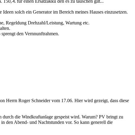
 150,-€ für einen Ersatzakku den es zu tauschen gilt...
re Ideen solch ein Generator im Bereich meines Hauses einzusetzen.
che, Regeldung Drehzahl/Leistung, Wartung etc.
alten.
) sprengt den Vernnunftrahmen.
on Herrn Roger Schneider vom 17.06. Hier wird gezeigt, dass diese
ch durch die Windkraftanlage gespeist wird. Warum? PV bringt zu
 in den Abend- und Nachtstunden vor. So kann generell die