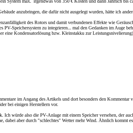
o ein System max. irgendwas von 350 € Kosten und dann Jährlich bis ca.
 Gebäude anzubringen, die dafür nicht ausgelegt wurden, hätte ich ande
lenzanfälligkeit des Rotors und damit verbundenen Effekte wie Geräus
des PV-Speichersystem zu integrieren... mal den Gedanken im Auge beh
ßer eine Kondensatorlösung bzw. Kleinstakku zur Leistungsnivelierung
ommentare im Angang des Artikels und dort besonders den Kommentar v
r bei einigen Herstellern vor.
aik. Ich würde also die PV-Anlage mit einem Speicher versehen, der au
e, dabei aber durch "schlechtes" Wetter mehr Wind. Ähnlich kommt es