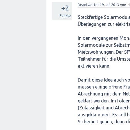
Beantwortet
19, Jul 2013
von
+2
Punkte
Steckfertige Solarmodul
Überlegungen zur elektri
In den vergangenen Mona
Solarmodule zur Selbstm
Mietswohnungen. Der SFV 
Teilnehmer für die Umst
aktivieren kann.
Damit diese Idee auch v
müssen einige offene Frag
Abrechnung mit dem Netzb
geklärt werden. Im folg
(Zulässigkeit und Abrechn
ausgeklammert. Es soll h
Sicherheit gehen, denn d