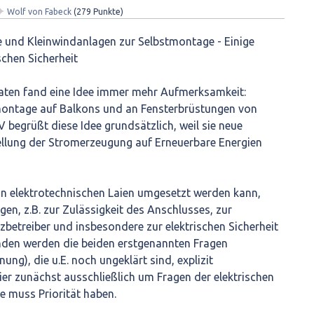
✦
Wolf von Fabeck
(
279
Punkte)
e und Kleinwindanlagen zur Selbstmontage - Einige
schen Sicherheit
ten fand eine Idee immer mehr Aufmerksamkeit:
ontage auf Balkons und an Fensterbrüstungen von
begrüßt diese Idee grundsätzlich, weil sie neue
ellung der Stromerzeugung auf Erneuerbare Energien
on elektrotechnischen Laien umgesetzt werden kann,
en, z.B. zur Zulässigkeit des Anschlusses, zur
etreiber und insbesondere zur elektrischen Sicherheit
enden werden die beiden erstgenannten Fragen
ung), die u.E. noch ungeklärt sind, explizit
ier zunächst ausschließlich um Fragen der elektrischen
ie muss Priorität haben.