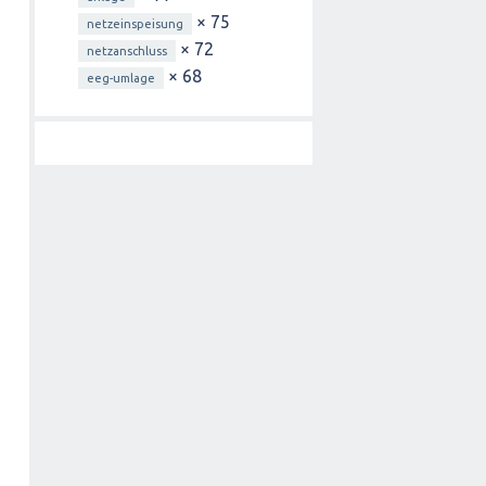
× 75
netzeinspeisung
× 72
netzanschluss
× 68
eeg-umlage