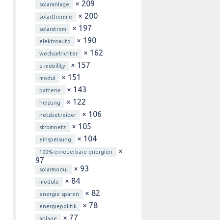
× 209
solaranlage
× 200
solarthermie
× 197
solarstrom
× 190
elektroauto
× 162
wechselrichter
× 157
e-mobility
× 151
modul
× 143
batterie
× 122
heizung
× 106
netzbetreiber
× 105
stromnetz
× 104
einspeisung
×
100% erneuerbare energien
97
× 93
solarmodul
× 84
module
× 82
energie sparen
× 78
energiepolitik
× 77
anlage