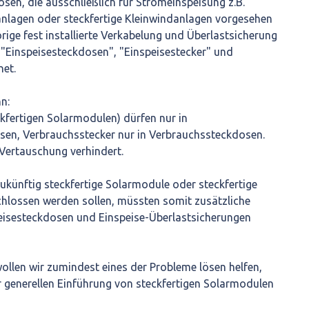
en, die ausschließlich für Stromeinspeisung z.B.
anlagen oder steckfertige Kleinwindanlagen vorgesehen
rige fest installierte Verkabelung und Überlastsicherung
 "Einspeisesteckdosen", "Einspeisestecker" und
net.
n:
ckfertigen Solarmodulen) dürfen nur in
sen, Verbrauchsstecker nur in Verbrauchssteckdosen.
 Vertauschung verhindert.
zukünftig steckfertige Solarmodule oder steckfertige
hlossen werden sollen, müssten somit zusätzliche
peisesteckdosen und Einspeise-Überlastsicherungen
llen wir zumindest eines der Probleme lösen helfen,
er generellen Einführung von steckfertigen Solarmodulen