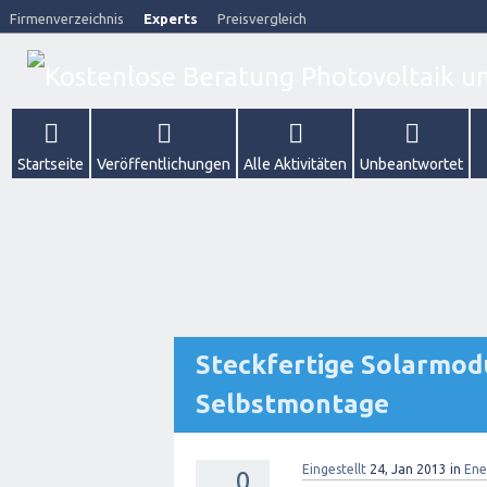
Firmenverzeichnis
Experts
Preisvergleich
Startseite
Veröffentlichungen
Alle Aktivitäten
Unbeantwortet
Steckfertige Solarmod
Selbstmontage
Eingestellt
24, Jan 2013
in
Ene
0