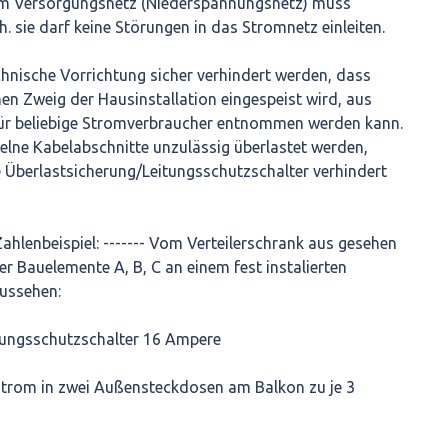
em Versorgungsnetz (Niederspannungsnetz) muss
. sie darf keine Störungen in das Stromnetz einleiten.
chnische Vorrichtung sicher verhindert werden, dass
inen Zweig der Hausinstallation eingespeist wird, aus
für beliebige Stromverbraucher entnommen werden kann.
elne Kabelabschnitte unzulässig überlastet werden,
 Überlastsicherung/Leitungsschutzschalter verhindert
Zahlenbeispiel: ------- Vom Verteilerschrank aus gesehen
er Bauelemente A, B, C an einem fest instalierten
aussehen:
tungsschutzschalter 16 Ampere
strom in zwei Außensteckdosen am Balkon zu je 3