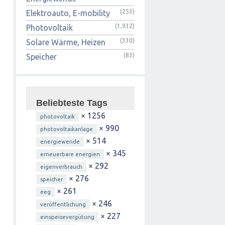
(253)
Elektroauto, E-mobility
(1,932)
Photovoltaik
(330)
Solare Wärme, Heizen
(83)
Speicher
Beliebteste Tags
× 1256
photovoltaik
× 990
photovoltaikanlage
× 514
energiewende
× 345
erneuerbare energien
× 292
eigenverbrauch
× 276
speicher
× 261
eeg
× 246
veröffentlichung
× 227
einspeisevergütung