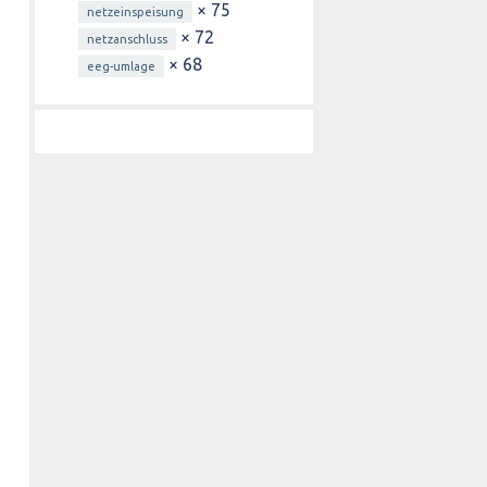
× 75
netzeinspeisung
× 72
netzanschluss
× 68
eeg-umlage