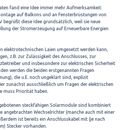
ten fand eine Idee immer mehr Aufmerksamkeit:
ontage auf Balkons und an Fensterbrüstungen von
begrüßt diese Idee grundsätzlich, weil sie neue
ellung der Stromerzeugung auf Erneuerbare Energien
on elektrotechnischen Laien umgesetzt werden kann,
en, z.B. zur Zulässigkeit des Anschlusses, zur
etreiber und insbesondere zur elektrischen Sicherheit
enden werden die beiden erstgenannten Fragen
ung), die u.E. noch ungeklärt sind, explizit
ier zunächst ausschließlich um Fragen der elektrischen
ie muss Priorität haben.
ngebotenen steckfähigen Solarmodule sind kombiniert
te angebrachten Wechselrichter (manche auch mit einer
ußerdem ist bereits ein Anschlusskabel mit (je nach
em) Stecker vorhanden.