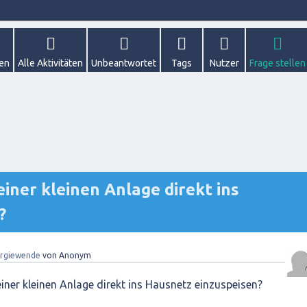
gen
Alle Aktivitäten
Unbeantwortet
Tags
Nutzer
Frage stellen
iner kleinen Anlage direkt ins
?
rgiewende
von
Anonym
ner kleinen Anlage direkt ins Hausnetz einzuspeisen?