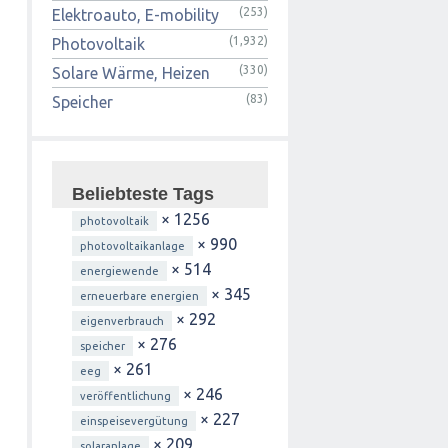
(253)
Elektroauto, E-mobility
(1,932)
Photovoltaik
(330)
Solare Wärme, Heizen
(83)
Speicher
Beliebteste Tags
× 1256
photovoltaik
× 990
photovoltaikanlage
× 514
energiewende
× 345
erneuerbare energien
× 292
eigenverbrauch
× 276
speicher
× 261
eeg
× 246
veröffentlichung
× 227
einspeisevergütung
× 209
solaranlage