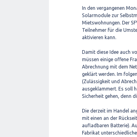
In den vergangenen Mona
Solarmodule zur Selbstm
Mietswohnungen. Der SFV 
Teilnehmer für die Umst
aktivieren kann.
Damit diese Idee auch v
müssen einige offene Frag
Abrechnung mit dem Netzb
geklärt werden. Im folg
(Zulässigkeit und Abrechn
ausgeklammert. Es soll h
Sicherheit gehen, denn d
Die derzeit im Handel a
mit einen an der Rücksei
aufladbaren Batterie). A
Fabrikat unterschiedlich