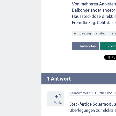
Von mehreren Anbietern
Balkongeländer angebra
Haussteckdose direkt i
Fremdbezug. Geht das 
einspeisung
modul
netz
1 Antwort
Beantwortet
19, Jul 2013
von
+1
Punkt
Steckfertige Solarmodul
Überlegungen zur elektri