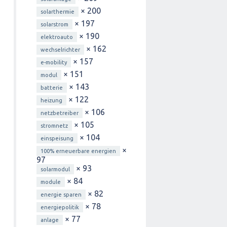
× 200
solarthermie
× 197
solarstrom
× 190
elektroauto
× 162
wechselrichter
× 157
e-mobility
× 151
modul
× 143
batterie
× 122
heizung
× 106
netzbetreiber
× 105
stromnetz
× 104
einspeisung
×
100% erneuerbare energien
97
× 93
solarmodul
× 84
module
× 82
energie sparen
× 78
energiepolitik
× 77
anlage