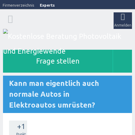
Firmenverzeichnis
Experts
Anmelden
Frage stellen
Kann man eigentlich auch
normale Autos in
Elektroautos umrüsten?
+1
Punkt