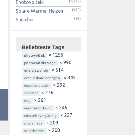
(1,932)
Photovoltaik
(330)
Solare Wärme, Heizen
(83)
Speicher
Beliebteste Tags
× 1256
photovoltaik
× 990
photovoltaikanlage
× 514
energiewende
× 345
erneuerbare energien
× 292
eigenverbrauch
× 276
speicher
× 261
eeg
× 246
veröffentlichung
× 227
einspeisevergütung
× 209
solaranlage
× 200
solarthermie