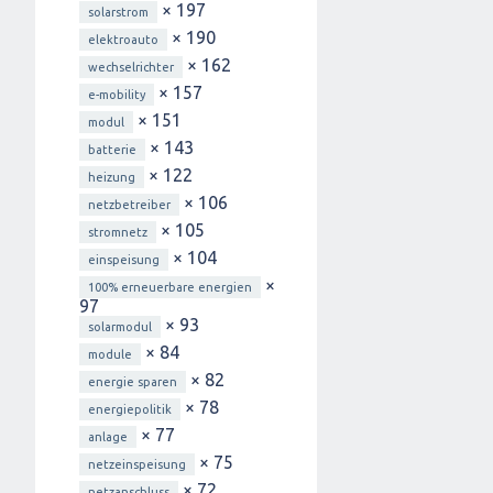
× 197
solarstrom
× 190
elektroauto
× 162
wechselrichter
× 157
e-mobility
× 151
modul
× 143
batterie
× 122
heizung
× 106
netzbetreiber
× 105
stromnetz
× 104
einspeisung
×
100% erneuerbare energien
97
× 93
solarmodul
× 84
module
× 82
energie sparen
× 78
energiepolitik
× 77
anlage
× 75
netzeinspeisung
× 72
netzanschluss