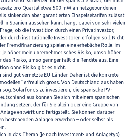
schränkend ist hierbei nur der spanische Staat, der nach
Gesetz pro Quartal etwa 500 mW an netzgebundenen
ils sinkenden aber garantierten Einspeisetarifen zulässt.
ll in Spanien aussehen kann, hängt dabei von sehr vielen
rage, ob die Investition durch einen Privatinvestor,
 durch institutionelle Investitoren erfolgen soll. Nicht
er Fremdfinanzierung spielen eine erhebliche Rolle. Im
el: je höher mein unternehmerisches Risiko, umso höher
r das Risiko, umso geringer fällt die Rendite aus. Eine
ion ohne Risiko gibt es nicht.
sind gut vernetzte EU-Länder. Daher ist die konkrete
smodellen“ erfreulich gross. Von Deutschland aus haben
 in sog. Solarfonds zu investieren, die spanische PV-
Deutschland aus können Sie sich mit einem spanischen
indung setzen, der für Sie allein oder eine Gruppe von
Anlage entwirft und fertigstellt. Sie können darüber
len bestehenden Anlagen erwerben – oder selbst als
in.
 sich in das Thema (je nach Investment- und Anlagetyp)