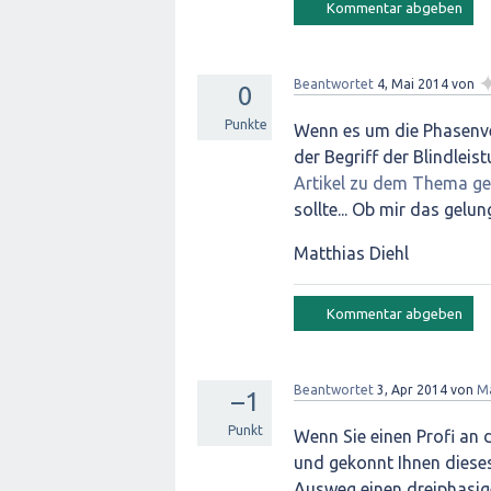
Beantwortet
4, Mai 2014
von
0
Punkte
Wenn es um die Phasenve
der Begriff der Blindleis
Artikel zu dem Thema ge
sollte... Ob mir das gelun
Matthias Diehl
Beantwortet
3, Apr 2014
von
Ma
–1
Punkt
Wenn Sie einen Profi an 
und gekonnt Ihnen diese
Ausweg einen dreiphasig