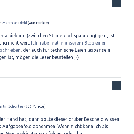
✦
Matthias Diehl
(
406
Punkte)
rschiebung (zwischen Strom und Spannung) geht, ist
tung nicht weit.
Ich habe mal in unserem Blog einen
schrieben
, der auch für technische Laien lesbar sein
gen ist, mögen die Leser beurteilen ;-)
rtin Schorlies
(
950
Punkte)
der Hand hat, dann sollte dieser drüber Bescheid wissen
s Aufgabenfeld abnehmen. Wenn nicht kann ich als
en Wechselrichter empfehlen, oder die