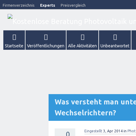
Firmenverzeichnis
Experts
Preisvergleich
Startseite
Veröffentlichungen
Alle Aktivitäten
Unbeantwortet
Was versteht man unte
Wechselrichtern?
Eingestellt
3, Apr 2014
in
Phot
0