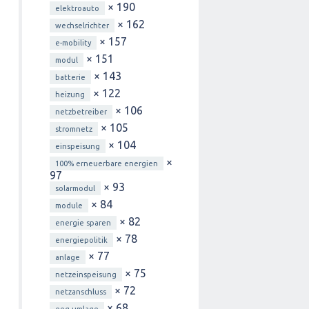
× 190
elektroauto
× 162
wechselrichter
× 157
e-mobility
× 151
modul
× 143
batterie
× 122
heizung
× 106
netzbetreiber
× 105
stromnetz
× 104
einspeisung
×
100% erneuerbare energien
97
× 93
solarmodul
× 84
module
× 82
energie sparen
× 78
energiepolitik
× 77
anlage
× 75
netzeinspeisung
× 72
netzanschluss
× 68
eeg-umlage