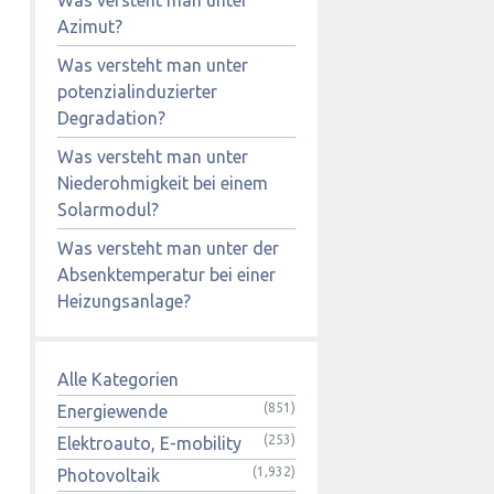
Azimut?
Was versteht man unter
potenzialinduzierter
Degradation?
Was versteht man unter
Niederohmigkeit bei einem
Solarmodul?
Was versteht man unter der
Absenktemperatur bei einer
Heizungsanlage?
Alle Kategorien
(851)
Energiewende
(253)
Elektroauto, E-mobility
(1,932)
Photovoltaik