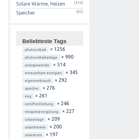
(330)
Solare Wärme, Heizen
(83)
Speicher
Beliebteste Tags
× 1256
photovoltaik
× 990
photovoltaikanlage
× 514
energiewende
× 345
erneuerbare energien
× 292
eigenverbrauch
× 276
speicher
× 261
eeg
× 246
veröffentlichung
× 227
einspeisevergütung
× 209
solaranlage
× 200
solarthermie
× 197
solarstrom