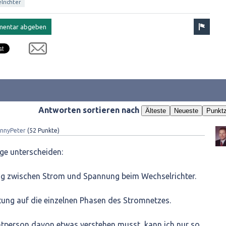
lrichter
Antworten sortieren nach
Älteste
Neueste
Punktz
nnyPeter
(
52
Punkte)
ge unterscheiden:
ng zwischen Strom und Spannung beim Wechselrichter.
istung auf die einzelnen Phasen des Stromnetzes.
vatperson davon etwas verstehen musst, kann ich nur so