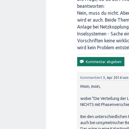
beantworten:
Nein, muss du nicht. Abe
wird er auch. Beide Them
Anlage bei Netzkopplung
Inselsystemen - Sache ei
Vorschriften keine wirkli
wird kein Problem entste
Kommentiert
3, Apr 2014
vo
Moin, moin,
wobei "Die Verteilung der 
NICHTS mit Phasenverschie
Bei den unterschiedlichen
auch bei unsymetrischer B
Das wäre ja eine Katastrop