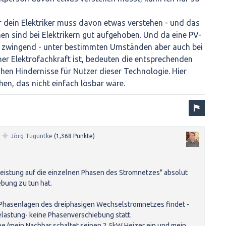
r dein Elektriker muss davon etwas verstehen - und das
en sind bei Elektrikern gut aufgehoben. Und da eine PV-
 zwingend - unter bestimmten Umständen aber auch bei
ner Elektrofachkraft ist, bedeuten die entsprechenden
chen Hindernisse für Nutzer dieser Technologie. Hier
hen, das nicht einfach lösbar wäre.
✦
n
Jörg Tuguntke
(
1,368
Punkte)
Leistung auf die einzelnen Phasen des Stromnetzes" absolut
bung zu tun hat.
 Phasenlagen des dreiphasigen Wechselstromnetzes findet -
elastung- keine Phasenverschiebung statt.
he (mein Nachbar schaltet seinen 2,5kW Heizer ein und mein