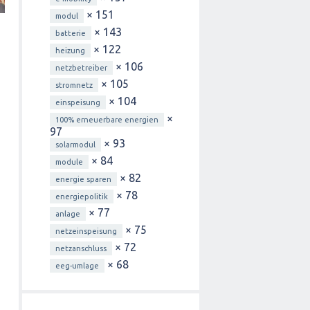
× 151
modul
× 143
batterie
× 122
heizung
× 106
netzbetreiber
× 105
stromnetz
× 104
einspeisung
×
100% erneuerbare energien
97
× 93
solarmodul
× 84
module
× 82
energie sparen
× 78
energiepolitik
× 77
anlage
× 75
netzeinspeisung
× 72
netzanschluss
× 68
eeg-umlage