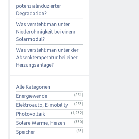
potenzialinduzierter
Degradation?
Was versteht man unter
Niederohmigkeit bei einem
Solarmodul?
Was versteht man unter der
Absenktemperatur bei einer
Heizungsanlage?
Alle Kategorien
(851)
Energiewende
(253)
Elektroauto, E-mobility
(1,932)
Photovoltaik
(330)
Solare Wärme, Heizen
(83)
Speicher