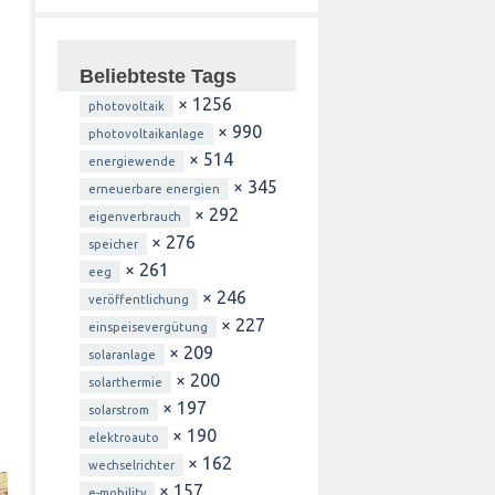
Beliebteste Tags
× 1256
photovoltaik
× 990
photovoltaikanlage
× 514
energiewende
× 345
erneuerbare energien
× 292
eigenverbrauch
× 276
speicher
× 261
eeg
× 246
veröffentlichung
× 227
einspeisevergütung
× 209
solaranlage
× 200
solarthermie
× 197
solarstrom
× 190
elektroauto
× 162
wechselrichter
× 157
e-mobility