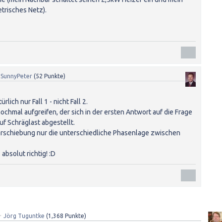
risches Netz).
n
SunnyPeter
(
52
Punkte)
lich nur Fall 1 - nicht Fall 2.
ochmal aufgreifen, der sich in der ersten Antwort auf die Frage
uf Schräglast abgestellt.
erschiebung nur die unterschiedliche Phasenlage zwischen
 absolut richtig! :D
✦
Jörg Tuguntke
(
1,368
Punkte)