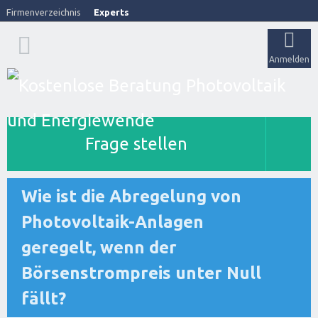
Firmenverzeichnis
Experts
Anmelden
Frage stellen
Wie ist die Abregelung von
Photovoltaik-Anlagen
geregelt, wenn der
Börsenstrompreis unter Null
fällt?