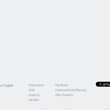
Impressum
Feedback
von
Top50-
AGB
Datenschutzerklärung
Experte
Über Experts
werden