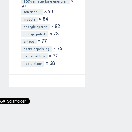
×
100% erneuerbare energien
97
× 93
solarmodul
× 84
module
× 82
energie sparen
× 78
energiepolitik
× 77
anlage
× 75
netzeinspeisung
× 72
netzanschluss
× 68
eeg-umlage