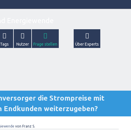
Tags
Nutzer
Frage stellen
Über Experts
mversorger die Strompreise mit
n Endkunden weiterzugeben?
giewende
von
Franz S.