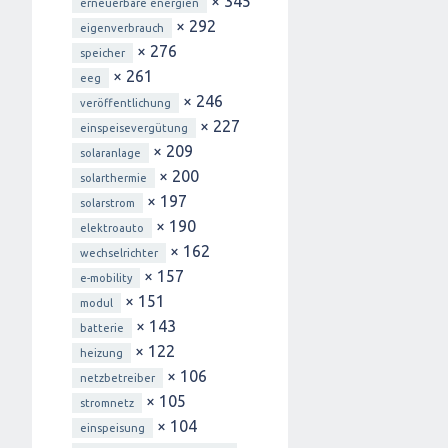
× 345
erneuerbare energien
× 292
eigenverbrauch
× 276
speicher
× 261
eeg
× 246
veröffentlichung
× 227
einspeisevergütung
× 209
solaranlage
× 200
solarthermie
× 197
solarstrom
× 190
elektroauto
× 162
wechselrichter
× 157
e-mobility
× 151
modul
× 143
batterie
× 122
heizung
× 106
netzbetreiber
× 105
stromnetz
× 104
einspeisung