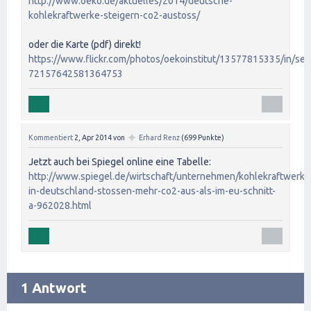
http://www.oeko.de/aktuelles/2014/deutsche-
kohlekraftwerke-steigern-co2-austoss/
oder die Karte (pdf) direkt!
https://www.flickr.com/photos/oekoinstitut/13577815335/in/set
72157642581364753
✦
Kommentiert
2, Apr 2014
von
Erhard Renz
(
699
Punkte)
Jetzt auch bei Spiegel online eine Tabelle:
http://www.spiegel.de/wirtschaft/unternehmen/kohlekraftwerke
in-deutschland-stossen-mehr-co2-aus-als-im-eu-schnitt-
a-962028.html
1 Antwort