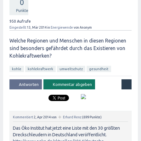
0
Punkte
950
Aufrufe
Eingestellt
13, Mär 2014
in
Energiewende
von
Anonym
Welche Regionen und Menschen in diesen Regionen
sind besonders gefährdet durch das Existieren von
Kohlekraftwerken?
kohle
kohlekraftwerk
umweltschutz
gesundheit
✦
Kommentiert
2, Apr 2014
von
Erhard Renz
(
699
Punkte)
Das Öko Institut hat jetzt eine Liste mit den 30 größten
Dreckschleudern in Deutschland veröffentlicht.