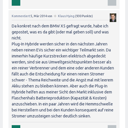
✦
Kommentiert
5, Mär 2014
von
Klaus Hying
(
930
Punkte)
Da konkret nach dem BMW X5 gefragt wurde, habe ich
gepostet, was es da gibt (oder mal geben soll) und was
nicht.
Plug-In Hybride werden sicher in den nächsten Jahren
neben reinen EVs sicher ein wichtiger Teilmarkt sein. Da
immerhin häufige Kurzstrecken elektrisch abgedeckt
werden, sind sie aus Umweltgesichtspunkten besser als
ein reiner Verbrenner und dem eine oder anderen Kunden
fällt auch die Entscheidung für einen reinen Stromer
schwer - Thema Reichweite und die Angst mal mit leerem
Akku stehen zu bleiben können. Aber auch die Plug-In
Hybride helfen aus meiner Sicht den Markt inklusive dem
Flaschenhals Batterieproduktion (Kapazität & Kosten)
anzuschieben. In ein paar Jahren wird die Hemmschwelle
bei Herstellern und bei den Kunden konsequent auf reine
Stromer umzusteigen sicher deutlich sinken.