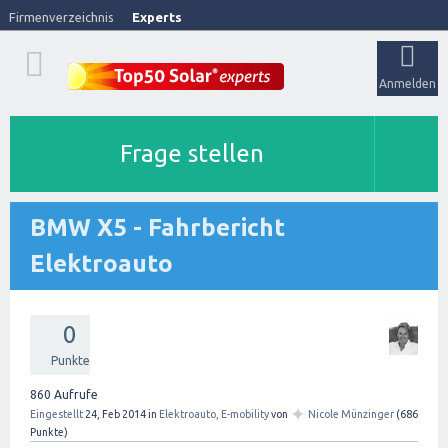
Firmenverzeichnis
Experts
Anmelden
Frage stellen
BMW X5 - Fahrbericht
Elektroauto
0
Punkte
860
Aufrufe
✦
Eingestellt
24, Feb 2014
in
Elektroauto, E-mobility
von
Nicole Münzinger
(
686
Punkte)