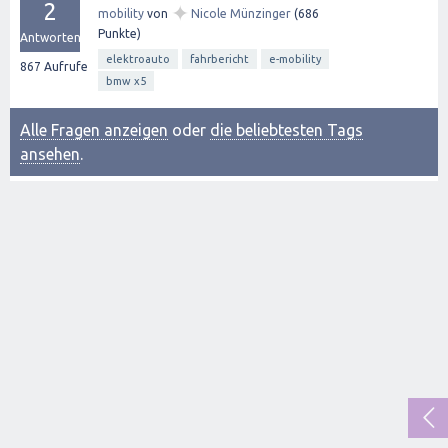
2
✦
mobility
von
Nicole Münzinger
(
686
Punkte)
Antworten
elektroauto
fahrbericht
e-mobility
867
Aufrufe
bmw x5
Alle Fragen anzeigen
oder
die beliebtesten Tags
ansehen
.