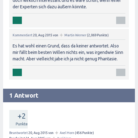
doch wirklich interessant und es wäre schön, wenn einer
der Experten sich dazu äußern könnte.
✦
Kommentiert
20, Aug 2015
von
Martin Werner
(
2,069
Punkte)
Es hat wohl einen Grund, dass da keiner antwortet. Also
mir fällt beim besten Willen nichts ein, was irgendwie Sinn
macht. Aber vielleicht jabe ich ja nicht genug Phantasie.
1 Antwort
+2
Punkte
✦
Beantwortet
20, Aug 2015
von
Axel Horn
(
456
Punkte)