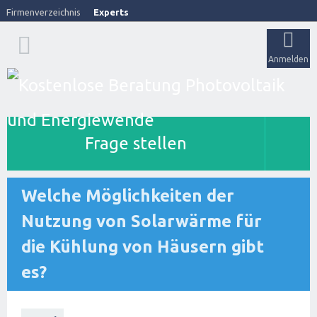
Firmenverzeichnis
Experts
Anmelden
Frage stellen
Welche Möglichkeiten der
Nutzung von Solarwärme für
die Kühlung von Häusern gibt
es?