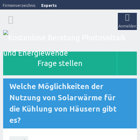
Firmenverzeichnis
Experts
Anmelden
Frage stellen
Welche Möglichkeiten der
Nutzung von Solarwärme für
die Kühlung von Häusern gibt
es?