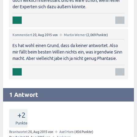
doch wirklich interessant und es wäre schön, wenn einer
der Experten sich dazu äußern könnte.
✦
Kommentiert
20, Aug 2015
von
Martin Werner
(
2,069
Punkte)
Es hat wohl einen Grund, dass da keiner antwortet. Also
mir fällt beim besten Willen nichts ein, was irgendwie Sinn
macht. Aber vielleicht jabe ich ja nicht genug Phantasie.
1 Antwort
+2
Punkte
✦
Beantwortet
20, Aug 2015
von
Axel Horn
(
456
Punkte)