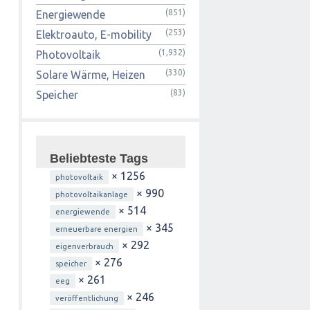
(851)
Energiewende
(253)
Elektroauto, E-mobility
(1,932)
Photovoltaik
(330)
Solare Wärme, Heizen
(83)
Speicher
Beliebteste Tags
× 1256
photovoltaik
× 990
photovoltaikanlage
× 514
energiewende
× 345
erneuerbare energien
× 292
eigenverbrauch
× 276
speicher
× 261
eeg
× 246
veröffentlichung