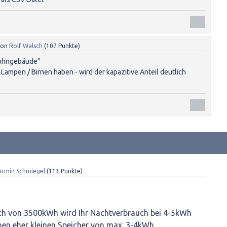
von
Rolf Walsch
(
107
Punkte)
Wohngebäude"
D Lampen / Birnen haben - wird der kapazitive Anteil deutlich
Armin Schmiegel
(
113
Punkte)
ch von 3500kWh wird Ihr Nachtverbrauch bei 4-5kWh
einen eher kleinen Speicher von max. 3-4kWh.