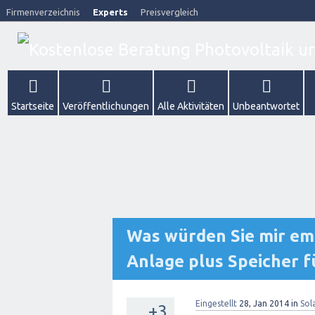
Firmenverzeichnis
Experts
Preisvergleich
Startseite
Veröffentlichungen
Alle Aktivitäten
Unbeantwortet
Was würden Sie mir em
Anlage plus Speicher f
Eingestellt
28, Jan 2014
in
Sol
+3