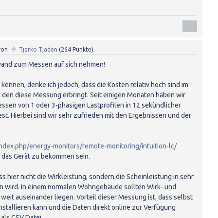
✦
von
Tjarko Tjaden
(
264
Punkte)
fwand zum Messen auf sich nehmen!
ennen, denke ich jedoch, dass die Kosten relativ hoch sind im
 den diese Messung erbringt. Seit einigen Monaten haben wir
sen von 1 oder 3-phasigen Lastprofilen in 12 sekündlicher
est. Hierbei sind wir sehr zufrieden mit den Ergebnissen und der
dex.php/energy-monitors/remote-monitoring/intuition-lc/
te das Gerät zu bekommen sein.
ss hier nicht die Wirkleistung, sondern die Scheinleistung in sehr
 wird. In einem normalen Wohngebäude sollten Wirk- und
 weit auseinander liegen. Vorteil dieser Messung ist, dass selbst
nstallieren kann und die Daten direkt online zur Verfügung
 als CSV Datei.