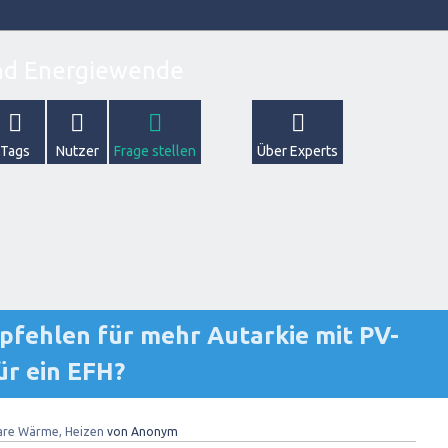
Tags
Nutzer
Frage stellen
Über Experts
pfehlen für mehr Autarkie mit PV-
ür ein EFH?
are Wärme, Heizen
von
Anonym