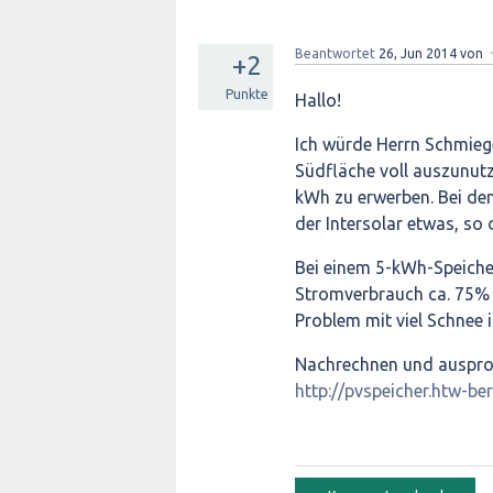
Beantwortet
26, Jun 2014
von
+2
Punkte
Hallo!
Ich würde Herrn Schmieg
Südfläche voll auszunut
kWh zu erwerben. Bei den
der Intersolar etwas, so 
Bei einem 5-kWh-Speicher
Stromverbrauch ca. 75% A
Problem mit viel Schnee 
Nachrechnen und ausprob
http://pvspeicher.htw-be