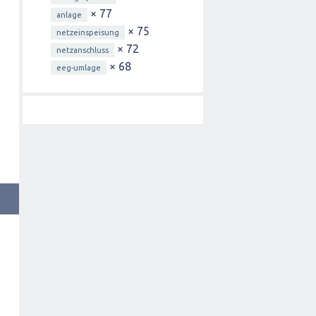
× 77
anlage
× 75
netzeinspeisung
× 72
netzanschluss
× 68
eeg-umlage