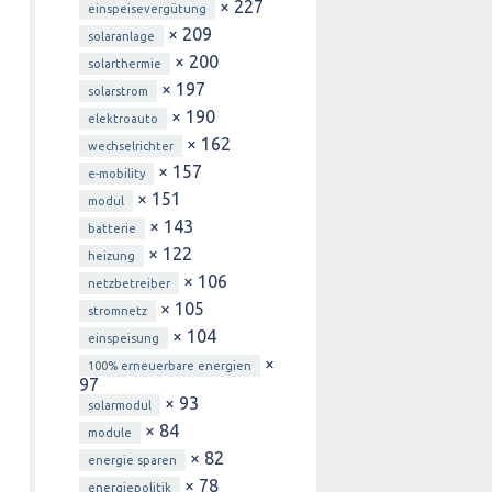
× 227
einspeisevergütung
× 209
solaranlage
× 200
solarthermie
× 197
solarstrom
× 190
elektroauto
× 162
wechselrichter
× 157
e-mobility
× 151
modul
× 143
batterie
× 122
heizung
× 106
netzbetreiber
× 105
stromnetz
× 104
einspeisung
×
100% erneuerbare energien
97
× 93
solarmodul
× 84
module
× 82
energie sparen
× 78
energiepolitik