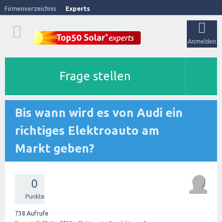
Firmenverzeichnis
Experts
Anmelden
Frage stellen
Bis wann wird es von Audi ein
richtiges Elektroauto am
Markt geben?
0
Punkte
738
Aufrufe