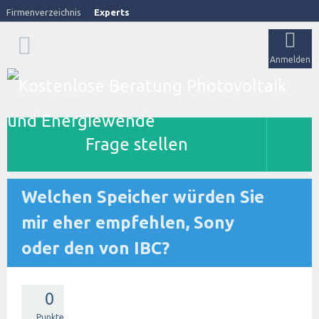
Firmenverzeichnis
Experts
Anmelden
Frage stellen
Welchen Speicher würden Sie
mir eher empfehlen, Sony
oder den von IBC?
0
Punkte