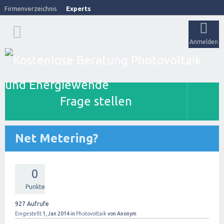
Firmenverzeichnis
Experts
Anmelden
Frage stellen
Net Metering?
0
Punkte
927
Aufrufe
Eingestellt
1, Jan 2014
in
Photovoltaik
von
Anonym