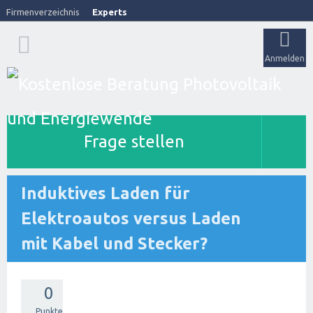
Firmenverzeichnis
Experts
Anmelden
Frage stellen
Induktives Laden für
Elektroautos versus Laden
mit Kabel und Stecker?
0
Punkte