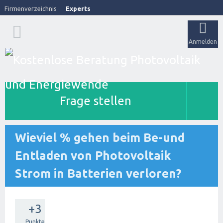
Firmenverzeichnis
Experts
Anmelden
Frage stellen
Wieviel % gehen beim Be-und
Entladen von Photovoltaik
Strom in Batterien verloren?
+3
Punkte