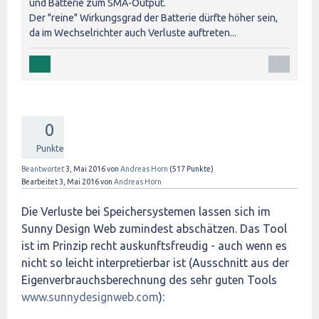
und Batterie zum SMA-Output.
Der "reine" Wirkungsgrad der Batterie dürfte höher sein,
da im Wechselrichter auch Verluste auftreten...
0
Punkte
Beantwortet
3, Mai 2016
von
Andreas Horn
(
517
Punkte)
Bearbeitet
3, Mai 2016
von
Andreas Horn
Die Verluste bei Speichersystemen lassen sich im
Sunny Design Web zumindest abschätzen. Das Tool
ist im Prinzip recht auskunftsfreudig - auch wenn es
nicht so leicht interpretierbar ist (Ausschnitt aus der
Eigenverbrauchsberechnung des sehr guten Tools
www.sunnydesignweb.com
):