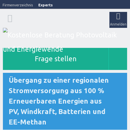
Firmenverzeichnis
Experts
Anmelden
Frage stellen
Übergang zu einer regionalen
Stromversorgung aus 100 %
Erneuerbaren Energien aus
PV, Windkraft, Batterien und
EE-Methan