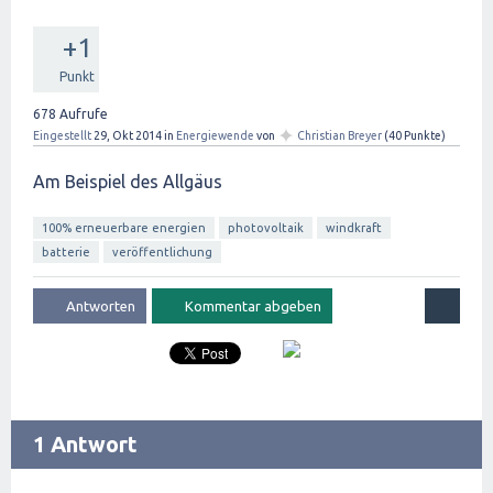
+1
Punkt
678
Aufrufe
✦
Eingestellt
29, Okt 2014
in
Energiewende
von
Christian Breyer
(
40
Punkte)
Am Beispiel des Allgäus
100% erneuerbare energien
photovoltaik
windkraft
batterie
veröffentlichung
1 Antwort