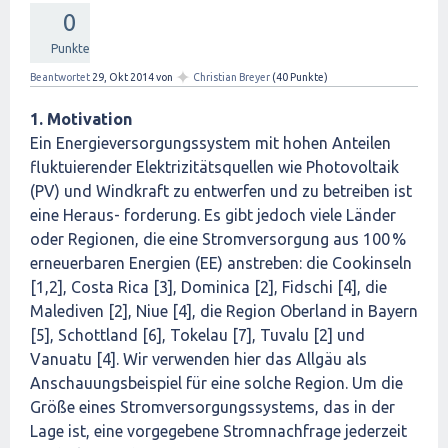
0
Punkte
✦
Beantwortet
29, Okt 2014
von
Christian Breyer
(
40
Punkte)
1. Motivation
Ein Energieversorgungssystem mit hohen Anteilen
fluktuierender Elektrizitätsquellen wie Photovoltaik
(PV) und Windkraft zu entwerfen und zu betreiben ist
eine Heraus- forderung. Es gibt jedoch viele Länder
oder Regionen, die eine Stromversorgung aus 100 %
erneuerbaren Energien (EE) anstreben: die Cookinseln
[1,2], Costa Rica [3], Dominica [2], Fidschi [4], die
Malediven [2], Niue [4], die Region Oberland in Bayern
[5], Schottland [6], Tokelau [7], Tuvalu [2] und
Vanuatu [4]. Wir verwenden hier das Allgäu als
Anschauungsbeispiel für eine solche Region. Um die
Größe eines Stromversorgungssystems, das in der
Lage ist, eine vorgegebene Stromnachfrage jederzeit