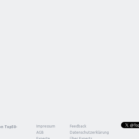
Impressum
Feedback
von
Top50-
AGB
Datenschutzerklärung
Experte
Über Experts