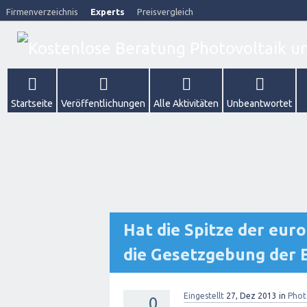
Firmenverzeichnis
Experts
Preisvergleich
Startseite
Veröffentlichungen
Alle Aktivitäten
Unbeantwortet
Hat die Spitze der eur
die Gesetzgebung der 
Eingestellt
27, Dez 2013
in
Phot
0