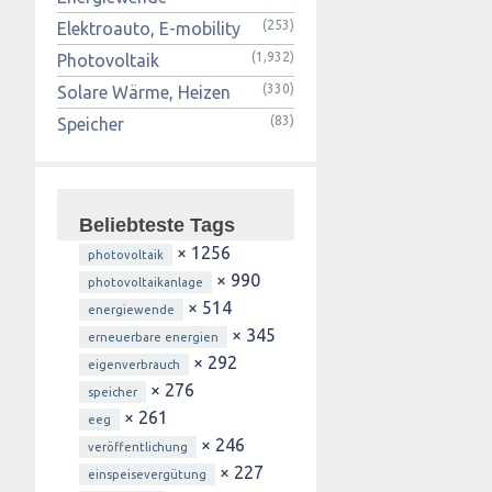
(253)
Elektroauto, E-mobility
(1,932)
Photovoltaik
(330)
Solare Wärme, Heizen
(83)
Speicher
Beliebteste Tags
× 1256
photovoltaik
× 990
photovoltaikanlage
× 514
energiewende
× 345
erneuerbare energien
× 292
eigenverbrauch
× 276
speicher
× 261
eeg
× 246
veröffentlichung
× 227
einspeisevergütung