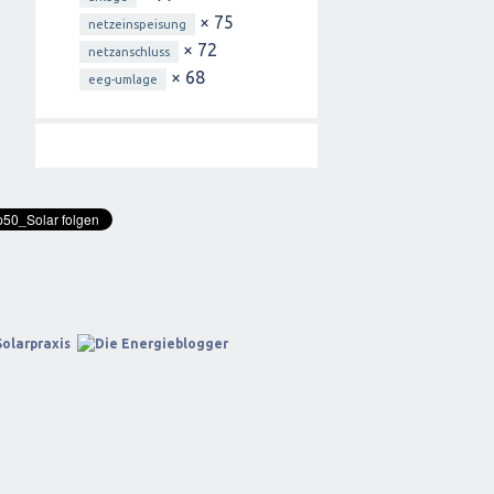
× 75
netzeinspeisung
× 72
netzanschluss
× 68
eeg-umlage