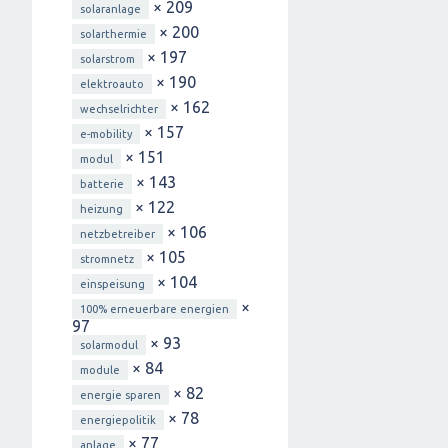
× 209
solaranlage
× 200
solarthermie
× 197
solarstrom
× 190
elektroauto
× 162
wechselrichter
× 157
e-mobility
× 151
modul
× 143
batterie
× 122
heizung
× 106
netzbetreiber
× 105
stromnetz
× 104
einspeisung
×
100% erneuerbare energien
97
× 93
solarmodul
× 84
module
× 82
energie sparen
× 78
energiepolitik
× 77
anlage