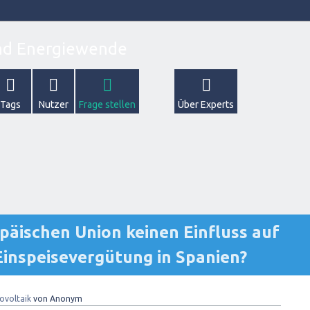
Tags
Nutzer
Frage stellen
Über Experts
opäischen Union keinen Einfluss auf
Einspeisevergütung in Spanien?
ovoltaik
von
Anonym