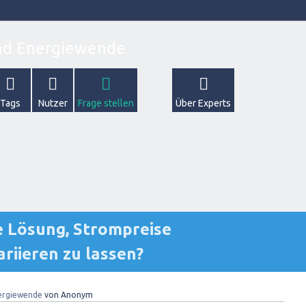
Tags
Nutzer
Frage stellen
Über Experts
e Lösung, Strompreise
riieren zu lassen?
ergiewende
von
Anonym