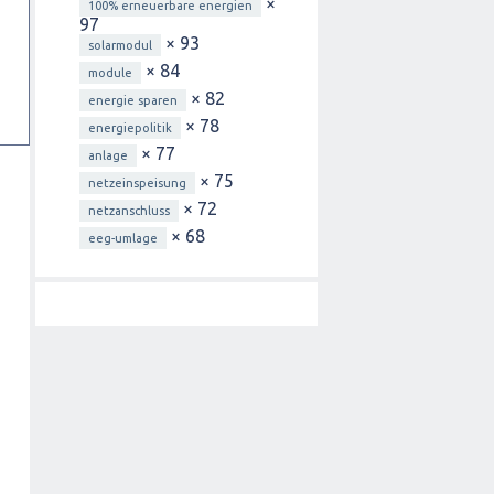
×
100% erneuerbare energien
97
× 93
solarmodul
× 84
module
× 82
energie sparen
× 78
energiepolitik
× 77
anlage
× 75
netzeinspeisung
× 72
netzanschluss
× 68
eeg-umlage