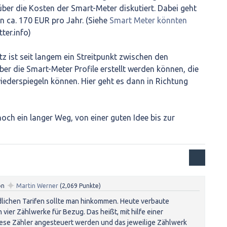
 über die Kosten der Smart-Meter diskutiert. Dabei geht
 ca. 170 EUR pro Jahr. (Siehe
Smart Meter könnten
ter.info)
 ist seit langem ein Streitpunkt zwischen den
über die Smart-Meter Profile erstellt werden können, die
iederspiegeln können. Hier geht es dann in Richtung
noch ein langer Weg, von einer guten Idee bis zur
✦
on
Martin Werner
(
2,069
Punkte)
dlichen Tarifen sollte man hinkommen. Heute verbaute
vier Zählwerke für Bezug. Das heißt, mit hilfe einer
se Zähler angesteuert werden und das jeweilige Zählwerk