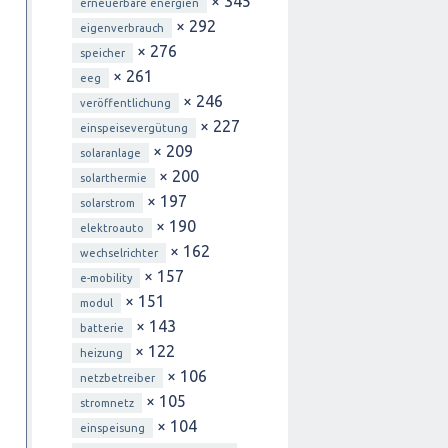
× 345
erneuerbare energien
× 292
eigenverbrauch
× 276
speicher
× 261
eeg
× 246
veröffentlichung
× 227
einspeisevergütung
× 209
solaranlage
× 200
solarthermie
× 197
solarstrom
× 190
elektroauto
× 162
wechselrichter
× 157
e-mobility
× 151
modul
× 143
batterie
× 122
heizung
× 106
netzbetreiber
× 105
stromnetz
× 104
einspeisung