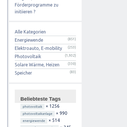
Förderprogramme zu
initiieren ?
Alle Kategorien
(851)
Energiewende
(253)
Elektroauto, E-mobility
(1,932)
Photovoltaik
(330)
Solare Wärme, Heizen
(83)
Speicher
Beliebteste Tags
× 1256
photovoltaik
× 990
photovoltaikanlage
× 514
energiewende