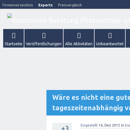
Firmenverzeichnis
Experts
Preisvergleich
Startseite
Veröffentlichungen
Alle Aktivitäten
Unbeantwortet
Wäre es nicht eine gut
tageszeitenabhängig va
Eingestellt
16, Dez 2013
in
En
+3