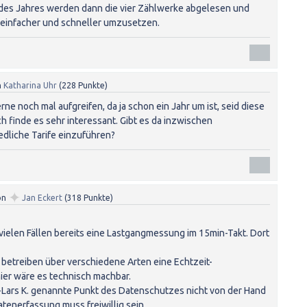
 des Jahres werden dann die vier Zählwerke abgelesen und
einfacher und schneller umzusetzen.
n
Katharina Uhr
(
228
Punkte)
ne noch mal aufgreifen, da ja schon ein Jahr um ist, seid diese
h finde es sehr interessant. Gibt es da inzwischen
dliche Tarife einzuführen?
✦
on
Jan Eckert
(
318
Punkte)
ielen Fällen bereits eine Lastgangmessung im 15min-Takt. Dort
betreiben über verschiedene Arten eine Echtzeit-
ier wäre es technisch machbar.
n-Lars K. genannte Punkt des Datenschutzes nicht von der Hand
atenerfassung muss freiwillig sein.