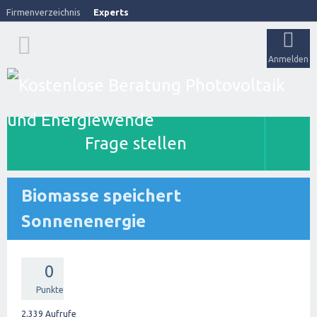
Firmenverzeichnis
Experts
Anmelden
Frage stellen
Biomasse speichert
Sonnenenergie
0
Punkte
2,339
Aufrufe