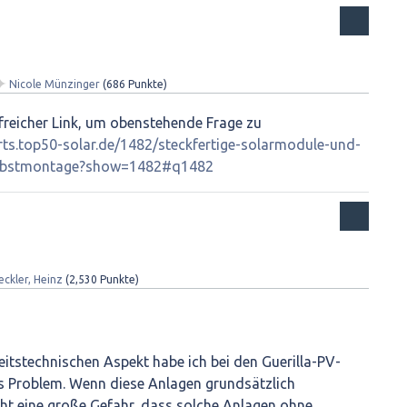
✦
Nicole Münzinger
(
686
Punkte)
ilfreicher Link, um obenstehende Frage zu
erts.top50-solar.de/1482/steckfertige-solarmodule-und-
selbstmontage?show=1482#q1482
eckler, Heinz
(
2,530
Punkte)
tstechnischen Aspekt habe ich bei den Guerilla-PV-
s Problem. Wenn diese Anlagen grundsätzlich
ht eine große Gefahr, dass solche Anlagen ohne