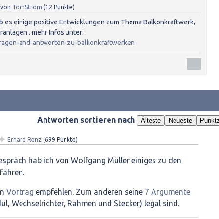
von
TomStrom
(
12
Punkte)
ab es einige positive Entwicklungen zum Thema Balkonkraftwerk,
aranlagen . mehr Infos unter:
/fragen-and-antworten-zu-balkonkraftwerken
Antworten sortieren nach
Älteste
Neueste
Punktz
✦
Erhard Renz
(
699
Punkte)
espräch hab ich von Wolfgang Müller einiges zu den
fahren.
en
Vortrag
empfehlen. Zum anderen seine
7 Argumente
, Wechselrichter, Rahmen und Stecker) legal sind.