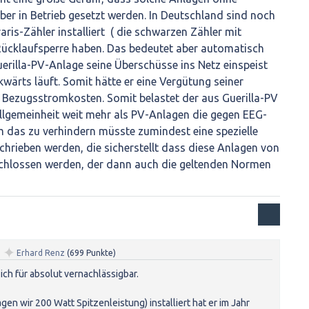
er in Betrieb gesetzt werden. In Deutschland sind noch
raris-Zähler installiert ( die schwarzen Zähler mit
 Rücklaufsperre haben. Das bedeutet aber automatisch
uerilla-PV-Anlage seine Überschüsse ins Netz einspeist
kwärts läuft. Somit hätte er eine Vergütung seiner
 Bezugsstromkosten. Somit belastet der aus Guerilla-PV
llgemeinheit weit mehr als PV-Anlagen die gegen EEG-
 das zu verhindern müsste zumindest eine spezielle
hrieben werden, die sicherstellt dass diese Anlagen von
chlossen werden, der dann auch die geltenden Normen
✦
n
Erhard Renz
(
699
Punkte)
ich für absolut vernachlässigbar.
n wir 200 Watt Spitzenleistung) installiert hat er im Jahr