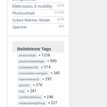
(253)
Elektroauto, E-mobility
(1,932)
Photovoltaik
(330)
Solare Wärme, Heizen
(83)
Speicher
Beliebteste Tags
× 1256
photovoltaik
× 990
photovoltaikanlage
× 514
energiewende
× 345
erneuerbare energien
× 292
eigenverbrauch
× 276
speicher
× 261
eeg
× 246
veröffentlichung
× 227
einspeisevergütung