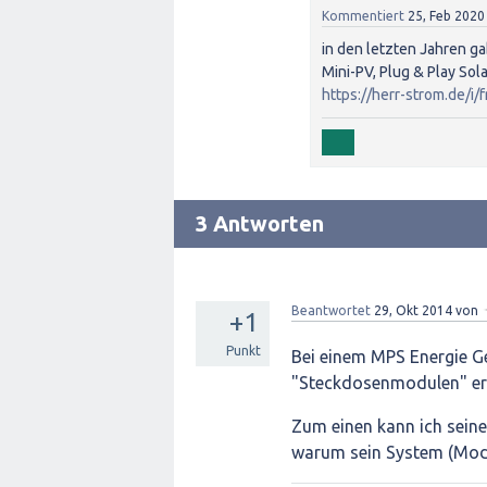
Kommentiert
25, Feb 2020
in den letzten Jahren g
Mini-PV, Plug & Play Sol
https://herr-strom.de/i
3 Antworten
Beantwortet
29, Okt 2014
von
+1
Punkt
Bei einem MPS Energie G
"Steckdosenmodulen" er
Zum einen kann ich sein
warum sein System (Modul