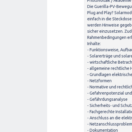
Photovoltaik / Akademie
Die Guerilla-PV-Bewegun
Plug and Play? Solarmod
einfach in die Steckdose
werden Hinweise gegebe
sicher einzusetzen. Zud
Rahmenbedingungen erl
Inhalte:
- Funktionsweise, Aufb
- Solarerträge und sola
- wirtschaftliche Betrac
- allgemeine rechtliche
- Grundlagen elektrisch
- Netzformen
- Normative und rechtli
- Gefahrenpotenzial und
- Gefährdungsanalyse
- Sicherheits- und Schu
- Fachgerechte Installa
- Anschluss an die elekt
- Netzanschlussproblem
- Dokumentation