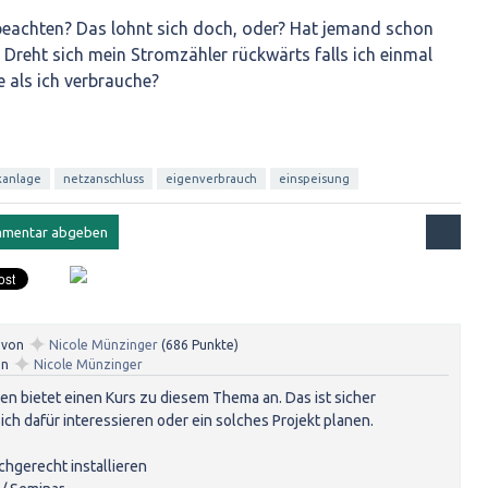
 beachten? Das lohnt sich doch, oder? Hat jemand schon
Dreht sich mein Stromzähler rückwärts falls ich einmal
 als ich verbrauche?
kanlage
netzanschluss
eigenverbrauch
einspeisung
✦
von
Nicole Münzinger
(
686
Punkte)
✦
on
Nicole Münzinger
en bietet einen Kurs zu diesem Thema an. Das ist sicher
 sich dafür interessieren oder ein solches Projekt planen.
chgerecht installieren