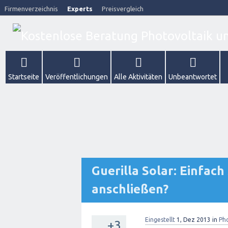
Firmenverzeichnis
Experts
Preisvergleich
Startseite
Veröffentlichungen
Alle Aktivitäten
Unbeantwortet
Guerilla Solar: Einfac
anschließen?
Eingestellt
1, Dez 2013
in
Ph
+3