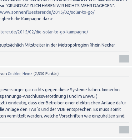
. war "GRUNDSÄTZLICH HABEN WIR NICHTS MEHR DAGEGEN".
//www.sonnenfluesterer.de/2015/02/solar-to-go/
t gleich die Kampagne dazu:
terer.de/2015/02/die-solar-to-go-kampagne/
ptsächlich Mitstreiter in der Metropolregion Rhein Neckar.
von
Geckler, Heinz
(
2,530
Punkte)
rgieversorger gar nichts gegen diese Systeme haben. Immerhin
erspannungs-Anschlussverordnung ) und im EnWG (
t ) eindeutig, dass der Betreiber einer elektrischen Anlage dafür
s die Anlage den TAB´s und der VDE entsprechen. Es muss somit
ten vermittelt werden, welche Vorschriften wie einzuhalten sind.