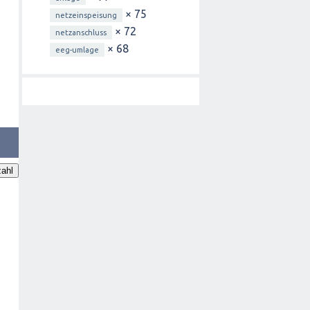
× 75
netzeinspeisung
× 72
netzanschluss
× 68
eeg-umlage
ahl