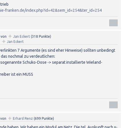
trieb
mie-franken.de/index.php?id=42&sem_id=254&ter_id=254
✦
von
Jan Eckert
(
318
Punkte)
✦
n
Jan Eckert
erlinkten 7 Argumente (es sind eher Hinweise) sollten unbedingt
 das nochmal zu verdeutlichen:
e sogenannte Schuko-Dose -> separat installierte Wieland-
eiber ist ein MUSS
✦
von
Erhard Renz
(
699
Punkte)
nde haben. Wir haben ein Modul am Netz. Die tel. Auskunft nach x-