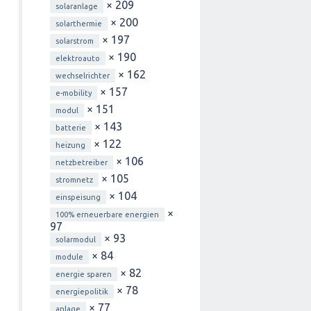
× 209
solaranlage
× 200
solarthermie
× 197
solarstrom
× 190
elektroauto
× 162
wechselrichter
× 157
e-mobility
× 151
modul
× 143
batterie
× 122
heizung
× 106
netzbetreiber
× 105
stromnetz
× 104
einspeisung
×
100% erneuerbare energien
97
× 93
solarmodul
× 84
module
× 82
energie sparen
× 78
energiepolitik
× 77
anlage