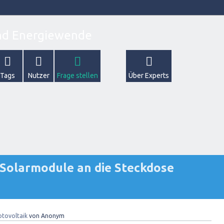
Tags
Nutzer
Frage stellen
Über Experts
h Solarmodule an die Steckdose
otovoltaik
von
Anonym