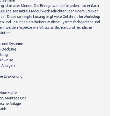
 / Seminar
g ist in aller Munde. Die Energiewende für jeden – so einfach
ule speisen mittels Modulwechselrichter über einem Stecker
 ein. Diese so simple Lösung birgt viele Gefahren. Im Workshop
n und Lösungen erarbeitet um diese System fachgerecht und
em werden Aspekte wie Wirtschaftlichkeit und rechtliche
äutert.
au und Systeme
re Deckung
htung
 Hinweise
e Anlagen
che Einordnung
tzkonzepte
tion, Montage und
rische Anlage
atik