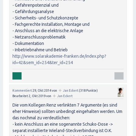
- Gefahrenpotenzial und
- Gefährdungsanalyse
- Sicherheits- und Schutzkonzepte
- Fachgerechte Installation, Montage und
- Anschluss an die elektrische Anlage
- Netzanschlussproblematik
- Dokumentation
- Inbetriebnahme und Betrieb
http://www.solarakademie-franken.de/index.php?
id=42&sem_id=254&ter_id=254
✦
Kommentiert
29, Okt 2014
von
Jan Eckert
(
318
Punkte)
✦
Bearbeitet
2, Okt 2019
von
Jan Eckert
Die vom Kollegen Renz verlinkten 7 Argumente (es sind
eher Hinweise) sollten unbedingt eingehalten werden. Um
das nochmal zu verdeutlichen:
- kein Anschluss an eine sogenannte Schuko-Dose ->
separat installierte Wieland-Steckverbindung ist O.K.