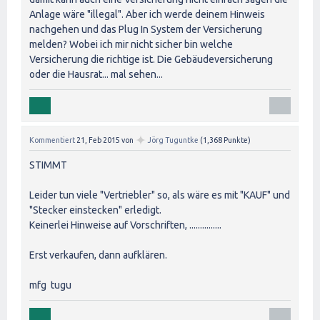
Anlage wäre "illegal". Aber ich werde deinem Hinweis
nachgehen und das Plug In System der Versicherung
melden? Wobei ich mir nicht sicher bin welche
Versicherung die richtige ist. Die Gebäudeversicherung
oder die Hausrat... mal sehen...
✦
Kommentiert
21, Feb 2015
von
Jörg Tuguntke
(
1,368
Punkte)
STIMMT
Leider tun viele "Vertriebler" so, als wäre es mit "KAUF" und
"Stecker einstecken" erledigt.
Keinerlei Hinweise auf Vorschriften, ...............
Erst verkaufen, dann aufklären.
mfg tugu