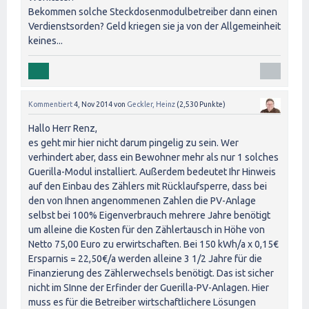
Bekommen solche Steckdosenmodulbetreiber dann einen
Verdienstsorden? Geld kriegen sie ja von der Allgemeinheit
keines...
Kommentiert
4, Nov 2014
von
Geckler, Heinz
(
2,530
Punkte)
Hallo Herr Renz,
es geht mir hier nicht darum pingelig zu sein. Wer
verhindert aber, dass ein Bewohner mehr als nur 1 solches
Guerilla-Modul installiert. Außerdem bedeutet Ihr Hinweis
auf den Einbau des Zählers mit Rücklaufsperre, dass bei
den von Ihnen angenommenen Zahlen die PV-Anlage
selbst bei 100% Eigenverbrauch mehrere Jahre benötigt
um alleine die Kosten für den Zählertausch in Höhe von
Netto 75,00 Euro zu erwirtschaften. Bei 150 kWh/a x 0,15€
Ersparnis = 22,50€/a werden alleine 3 1/2 Jahre für die
Finanzierung des Zählerwechsels benötigt. Das ist sicher
nicht im SInne der Erfinder der Guerilla-PV-Anlagen. Hier
muss es für die Betreiber wirtschaftlichere Lösungen