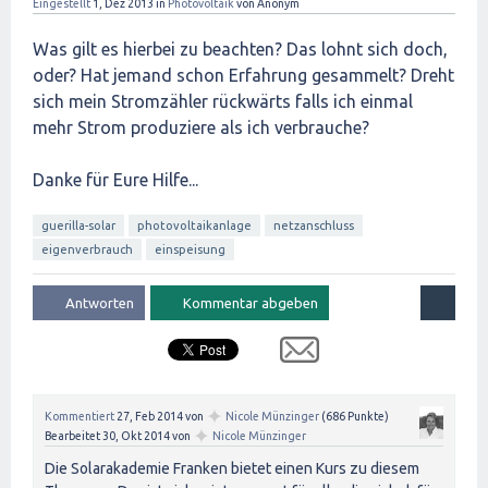
Eingestellt
1, Dez 2013
in
Photovoltaik
von
Anonym
Was gilt es hierbei zu beachten? Das lohnt sich doch,
oder? Hat jemand schon Erfahrung gesammelt? Dreht
sich mein Stromzähler rückwärts falls ich einmal
mehr Strom produziere als ich verbrauche?
Danke für Eure Hilfe...
guerilla-solar
photovoltaikanlage
netzanschluss
eigenverbrauch
einspeisung
✦
Kommentiert
27, Feb 2014
von
Nicole Münzinger
(
686
Punkte)
✦
Bearbeitet
30, Okt 2014
von
Nicole Münzinger
Die Solarakademie Franken bietet einen Kurs zu diesem