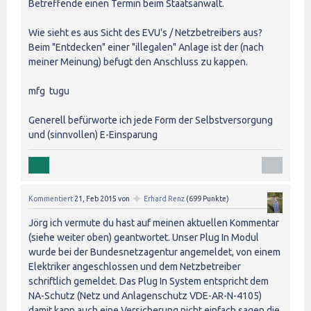
Betreffende einen Termin beim Staatsanwalt.
Wie sieht es aus Sicht des EVU's / Netzbetreibers aus?
Beim "Entdecken" einer "illegalen" Anlage ist der (nach
meiner Meinung) befugt den Anschluss zu kappen.
mfg tugu
Generell befürworte ich jede Form der Selbstversorgung
und (sinnvollen) E-Einsparung
✦
Kommentiert
21, Feb 2015
von
Erhard Renz
(
699
Punkte)
Jörg ich vermute du hast auf meinen aktuellen Kommentar
(siehe weiter oben) geantwortet. Unser Plug In Modul
wurde bei der Bundesnetzagentur angemeldet, von einem
Elektriker angeschlossen und dem Netzbetreiber
schriftlich gemeldet. Das Plug In System entspricht dem
NA-Schutz (Netz und Anlagenschutz VDE-AR-N-4105)
damit kann auch eine Versicherung nicht einfach sagen die