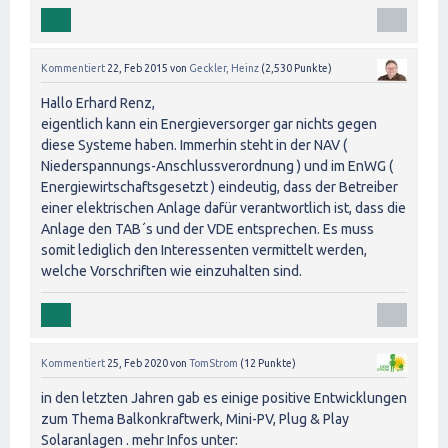
Kommentiert
22, Feb 2015
von
Geckler, Heinz
(
2,530
Punkte)
Hallo Erhard Renz,
eigentlich kann ein Energieversorger gar nichts gegen
diese Systeme haben. Immerhin steht in der NAV (
Niederspannungs-Anschlussverordnung ) und im EnWG (
Energiewirtschaftsgesetzt ) eindeutig, dass der Betreiber
einer elektrischen Anlage dafür verantwortlich ist, dass die
Anlage den TAB´s und der VDE entsprechen. Es muss
somit lediglich den Interessenten vermittelt werden,
welche Vorschriften wie einzuhalten sind.
Kommentiert
25, Feb 2020
von
TomStrom
(
12
Punkte)
in den letzten Jahren gab es einige positive Entwicklungen
zum Thema Balkonkraftwerk, Mini-PV, Plug & Play
Solaranlagen . mehr Infos unter: