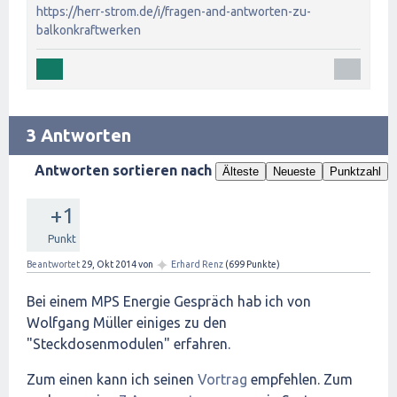
https://herr-strom.de/i/fragen-and-antworten-zu-
balkonkraftwerken
3 Antworten
Antworten sortieren nach
Älteste
Neueste
Punktzahl
+1
Punkt
✦
Beantwortet
29, Okt 2014
von
Erhard Renz
(
699
Punkte)
Bei einem MPS Energie Gespräch hab ich von
Wolfgang Müller einiges zu den
"Steckdosenmodulen" erfahren.
Zum einen kann ich seinen
Vortrag
empfehlen. Zum