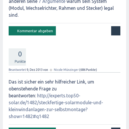
anderen seine
7 Argumente
warum sein System
(Modul, Wechselrichter, Rahmen und Stecker) legal
sind.
0
Punkte
✦
Beantwortet
9, Dez 2013
von
Nicole Münzinger
(
686
Punkte)
Das ist sicher ein sehr hilfreicher Link, um
obenstehende Frage zu
beantworten:
http://experts.top50-
solar.de/1482/steckfertige-solarmodule-und-
kleinwindanlagen-zur-selbstmontage?
show=1482#q1482