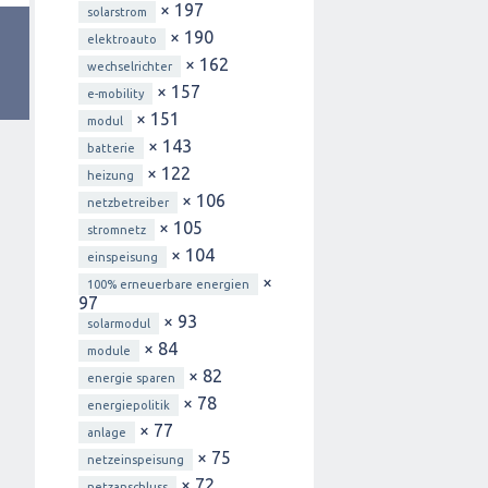
× 197
solarstrom
× 190
elektroauto
× 162
wechselrichter
× 157
e-mobility
× 151
modul
× 143
batterie
× 122
heizung
× 106
netzbetreiber
× 105
stromnetz
× 104
einspeisung
×
100% erneuerbare energien
97
× 93
solarmodul
× 84
module
× 82
energie sparen
× 78
energiepolitik
× 77
anlage
× 75
netzeinspeisung
× 72
netzanschluss