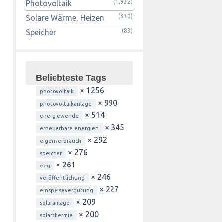
(1,932)
Photovoltaik
(330)
Solare Wärme, Heizen
(83)
Speicher
Beliebteste Tags
× 1256
photovoltaik
× 990
photovoltaikanlage
× 514
energiewende
× 345
erneuerbare energien
× 292
eigenverbrauch
× 276
speicher
× 261
eeg
× 246
veröffentlichung
× 227
einspeisevergütung
× 209
solaranlage
× 200
solarthermie