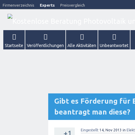
Firmenverzeichnis
Experts
Preisvergleich
Startseite
Veröffentlichungen
Alle Aktivitäten
Unbeantwortet
Gibt es Förderung für 
beantragt man diese?
Eingestellt
14, Nov 2013
in
Elek
+1