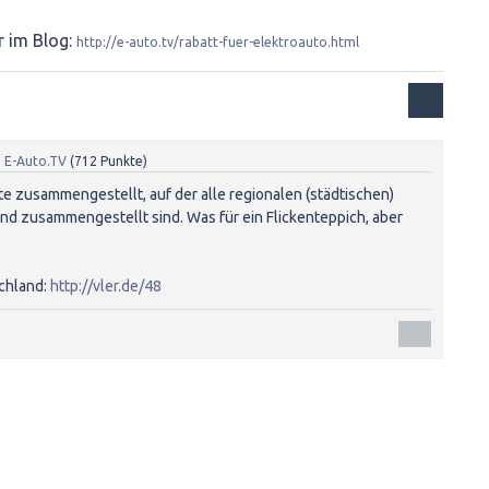
r im Blog:
http://e-auto.tv/rabatt-fuer-elektroauto.html
n
E-Auto.TV
(
712
Punkte)
te zusammengestellt, auf der alle regionalen (städtischen)
d zusammengestellt sind. Was für ein Flickenteppich, aber
chland:
http://vler.de/48