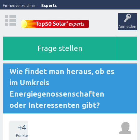
Firmenverzeichnis
Experts
Anmelden
Frage stellen
Wie findet man heraus, ob es
im Umkreis
Energiegenossenschaften
oder Interessenten gibt?
+4
Punkte