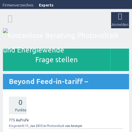
Firmenverzeichnis
Experts
Anmelden
Frage stellen
Beyond Feed-in-tariff –
0
Punkte
775
Aufrufe
Eingestellt
11, Jun 2013
in
Photovoltaik
von
Anonym