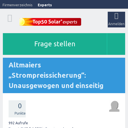
Firmenverzeichnis
Experts
Anmelden
Frage stellen
Altmaiers
„Strompreissicherung“:
Unausgewogen und einseitig
0
Punkte
992
Aufrufe