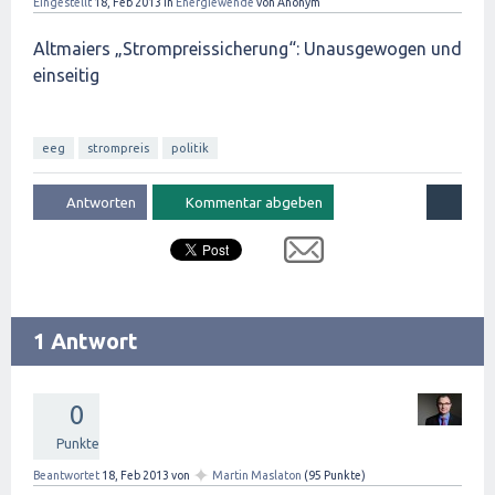
Eingestellt
18, Feb 2013
in
Energiewende
von
Anonym
Altmaiers „Strompreissicherung“: Unausgewogen und
einseitig
eeg
strompreis
politik
1 Antwort
0
Punkte
✦
Beantwortet
18, Feb 2013
von
Martin Maslaton
(
95
Punkte)