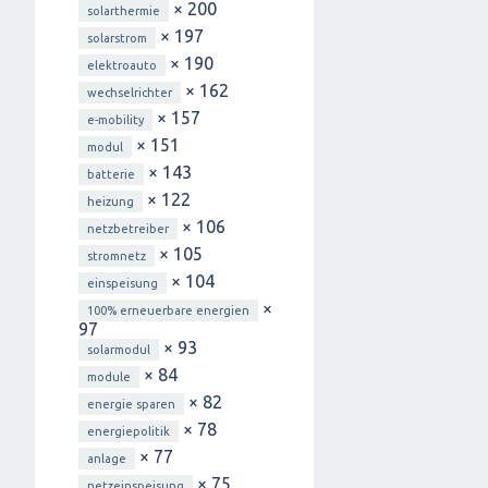
× 200
solarthermie
× 197
solarstrom
× 190
elektroauto
× 162
wechselrichter
× 157
e-mobility
× 151
modul
× 143
batterie
× 122
heizung
× 106
netzbetreiber
× 105
stromnetz
× 104
einspeisung
×
100% erneuerbare energien
97
× 93
solarmodul
× 84
module
× 82
energie sparen
× 78
energiepolitik
× 77
anlage
× 75
netzeinspeisung