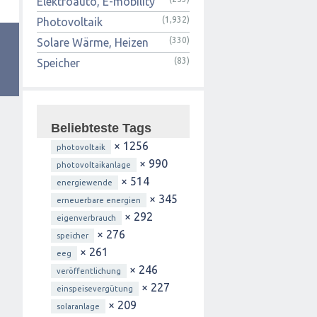
Elektroauto, E-mobility
(1,932)
Photovoltaik
(330)
Solare Wärme, Heizen
(83)
Speicher
Beliebteste Tags
× 1256
photovoltaik
× 990
photovoltaikanlage
× 514
energiewende
× 345
erneuerbare energien
× 292
eigenverbrauch
× 276
speicher
× 261
eeg
× 246
veröffentlichung
× 227
einspeisevergütung
× 209
solaranlage