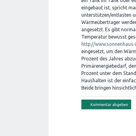
ein Tank im Tank oder e
eingebaut ist, spricht m
unterstützen/entlasten 
Wärmeübertrager werden 
angesetzt. Es gibt norma
Temperatur bewusst gesc
http://www.sonnenhaus-i
eingesetzt, um den Wär
Prozent des Jahres abzu
Primärenergiebedarf, de
Prozent unter dem Standa
Haushalten ist der einf
Beide bringen hinsichtli