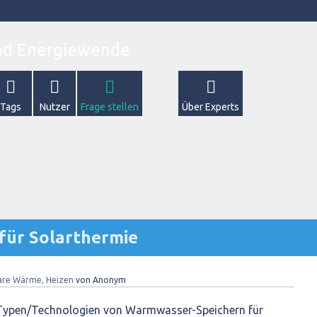
Tags
Nutzer
Frage stellen
Über Experts
für Solarthermie
are Wärme, Heizen
von
Anonym
Typen/Technologien von Warmwasser-Speichern für