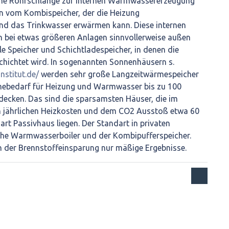
ine Rohrschlange zur internen Warmwassererzeugung
an vom Kombispeicher, der die Heizung
und das Trinkwasser erwärmen kann. Diese internen
bei etwas größeren Anlagen sinnvollerweise außen
le Speicher und Schichtladespeicher, in denen die
hichtet wird. In sogenannten Sonnenhäusern s.
nstitut.de/
werden sehr große Langzeitwärmespeicher
mebedarf für Heizung und Warmwasser bis zu 100
decken. Das sind die sparsamsten Häuser, die im
n jährlichen Heizkosten und dem CO2 Ausstoß etwa 60
rt Passivhaus liegen. Der Standart in privaten
ache Warmwasserboiler und der Kombipufferspeicher.
ch der Brennstoffeinsparung nur mäßige Ergebnisse.