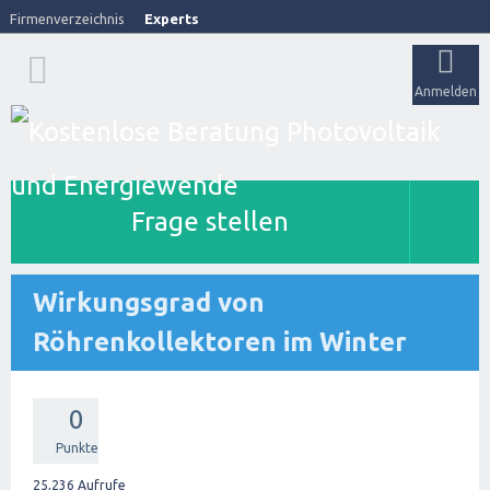
Firmenverzeichnis
Experts
Anmelden
Frage stellen
Wirkungsgrad von
Röhrenkollektoren im Winter
0
Punkte
25,236
Aufrufe