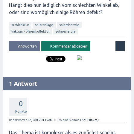
Hängt dies nun lediglich vom schlechten Winkel ab,
oder sind womöglich einige Röhren defekt?
architektur
solaranlage
solarthermie
vakuum-röhrenkollektor
solarenergie
1 Antwort
0
Punkte
✦
Beantwortet
22, Okt 2013
von
Roland Siemon
(
221
Punkte)
Das Thema ist komplexer als es zunächst scheint.