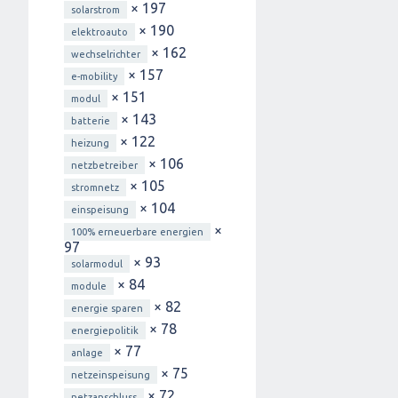
× 197
solarstrom
× 190
elektroauto
× 162
wechselrichter
× 157
e-mobility
× 151
modul
× 143
batterie
× 122
heizung
× 106
netzbetreiber
× 105
stromnetz
× 104
einspeisung
×
100% erneuerbare energien
97
× 93
solarmodul
× 84
module
× 82
energie sparen
× 78
energiepolitik
× 77
anlage
× 75
netzeinspeisung
× 72
netzanschluss