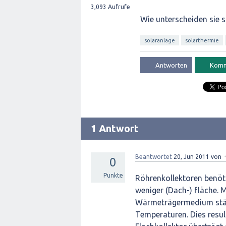
3,093
Aufrufe
Wie unterscheiden sie 
solaranlage
solarthermie
1 Antwort
Beantwortet
20, Jun 2011
von
0
Punkte
Röhrenkollektoren benöti
weniger (Dach-) fläche. 
Wärmeträgermedium stärk
Temperaturen. Dies resul