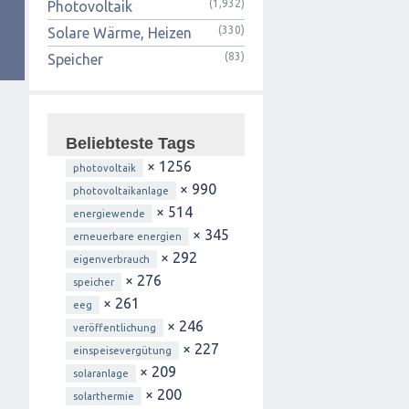
(1,932)
Photovoltaik
(330)
Solare Wärme, Heizen
(83)
Speicher
Beliebteste Tags
× 1256
photovoltaik
× 990
photovoltaikanlage
× 514
energiewende
× 345
erneuerbare energien
× 292
eigenverbrauch
× 276
speicher
× 261
eeg
× 246
veröffentlichung
× 227
einspeisevergütung
× 209
solaranlage
× 200
solarthermie