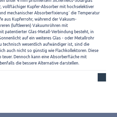
 ein unter 4 mm prismiertem Sicherheits-Solarglas
vollflächiger Kupfer-Absorber mit hochselektiver
und mechanischer Absorberfixierung´ die Temperatur
arfe aus Kupferrohr, während der Vakuum-
reren (luftleeren) Vakuumröhren mit
it patentierter Glas-Metall-Verbindung besteht, in
Sonnenlicht auf ein weiteres Glas - oder Metallrohr
u technisch wesentlich aufwändiger ist, sind die
ich auch nicht so günstig wie Flachkollektoren. Diese
o teuer. Dennoch kann eine Absorberfläche mit
nfalls die bessere Alternative darstellen.