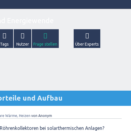
Tags
Nutzer
Frage stellen
Über Experts
orteile und Aufbau
are Wärme, Heizen
von
Anonym
n Röhrenkollektoren bei solarthermischen Anlagen?